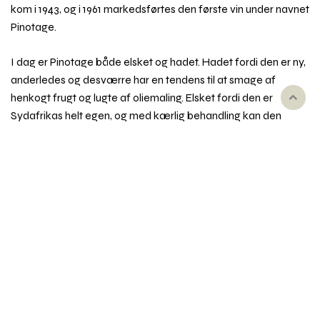
kom i 1943, og i 1961 markedsførtes den første vin under navnet
Pinotage.
I dag er Pinotage både elsket og hadet. Hadet fordi den er ny,
anderledes og desværre har en tendens til at smage af
henkogt frugt og lugte af oliemaling. Elsket fordi den er
Rul
Sydafrikas helt egen, og med kærlig behandling kan den
til
frembringe saftige og fyldige vine med mørk bærfrugt og
toppe
eksotiske aromaer.
Pinotage sætter knop relativt tidligt og modner ligeså. Den
sætter små druer med tykke skaller og yder rimeligt. God
kvalitet kommer først fra ældre stokke og kræver reduktion
af udbyttet. Disse besværlige træk til trods spreder Pinotage
sig fra Sydafrika: I dag findes den også i mindre mængder i
Australien, Brasilien, Californien og på New Zealand.