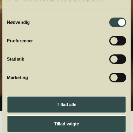
Samtykkevalg
Nødvendig
Præferencer
Statistik
Marketing
Tillad alle
Winelab.dk
Vinviden
vinordbog
Druesorter
Pinotage
Tillad valgte