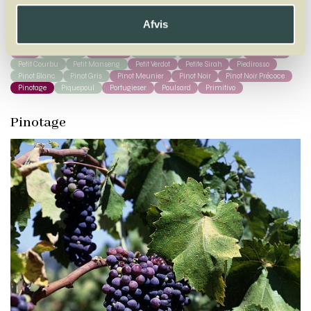
A
B
C
D
E
F
G
H
I
J
K
L
M
N
O
P
Q
R
S
T
U
V
W
X
Y
Z
Afvis
Pais
Palomino
Parraleta
Parrelada
Pedro Ximénez
Pelaverga
Petit Courbu
Petit Manseng
Petit Verdot
Petite Sirah
Piedirosso
Pinot Blanc
Pinot Gris
Pinot Meunier
Pinot Noir
Pinot Noir Précoce
Pinotage
Piquepoul
Portugieser
Poulsard
Primitivo
Pinotage