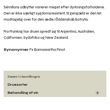
Sémillons udbytter varierer meget efter dyrkningsforholdene.
Den er ikke særligt sygdomsresistent, til gengæld er den let
modtagelig over for den ædle råddenskab botrytis.
Fra Frankrig har druen spredt sig til Argentina, Australien,
Californien, Sydafrika og New Zealand.
Synonymer
Fx Barnawartha Pinot
Emner i vinordbogen
Druesorter
Behandling af vin
Dyrkning og druehøst
Rul
Oprindelse
til