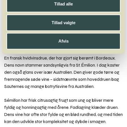
Tillad alle
A
B
C
D
E
F
G
H
I
J
K
L
M
N
O
P
Q
R
S
T
U
V
W
X
Y
Z
Tillad valgte
Kerner
Afvis
Sémillon
En fransk hvidvinsdrue, der har gjort sig berømt i Bordeaux.
Dens navn stammer sandsynligvis fra St. Émilion. I dag kaster
den også glans over især Australien. Den giver gode tørre og
fremragende søde vine – sidstnævnte som hoveddruen bag
Sauternes og mange botrytisvine fra Australien.
Sémillon har frisk citrusagtig frugt som ung og bliver mere
fyldig og honningagtig med årene. Fadlagring klæder druen.
Dens vine har ofte stor fylde og en blød rundhed, og med tiden
kan den udvikle stor kompleksitet og dybde i smagen.