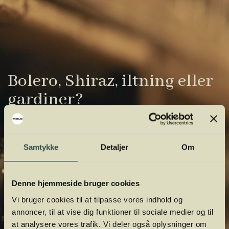
Bolero, Shiraz, iltning eller
gardiner?
Vinens verden er fuld af komplicerede
udtryk. Vi har samlet de vigtigste i vores
Samtykke
Detaljer
Om
vinordbog, så du lettere kan navigere og
orientere dig.
Denne hjemmeside bruger cookies
Vi bruger cookies til at tilpasse vores indhold og
annoncer, til at vise dig funktioner til sociale medier og til
at analysere vores trafik. Vi deler også oplysninger om