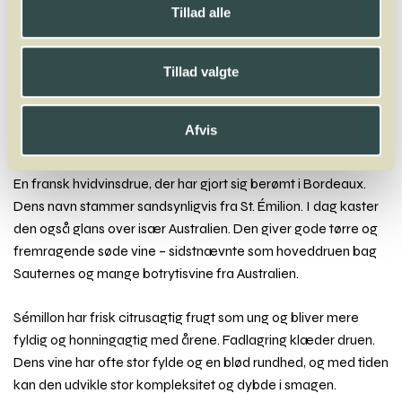
Tillad alle
A
B
C
D
E
F
G
H
I
J
K
L
M
N
O
P
Q
R
S
T
U
V
W
X
Y
Z
Tillad valgte
Ortega
Oseleta
Afvis
Sémillon
En fransk hvidvinsdrue, der har gjort sig berømt i Bordeaux.
Dens navn stammer sandsynligvis fra St. Émilion. I dag kaster
den også glans over især Australien. Den giver gode tørre og
fremragende søde vine – sidstnævnte som hoveddruen bag
Sauternes og mange botrytisvine fra Australien.
Sémillon har frisk citrusagtig frugt som ung og bliver mere
fyldig og honningagtig med årene. Fadlagring klæder druen.
Dens vine har ofte stor fylde og en blød rundhed, og med tiden
kan den udvikle stor kompleksitet og dybde i smagen.