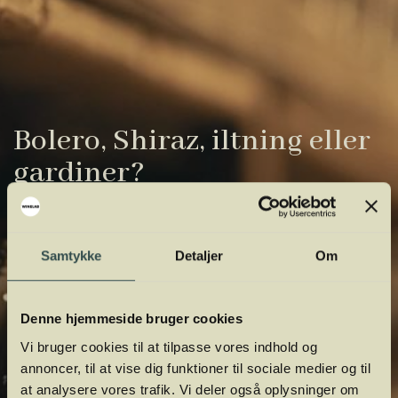
Bolero, Shiraz, iltning eller
gardiner?
Vinens verden er fuld af komplicerede
udtryk. Vi har samlet de vigtigste i vores
Samtykke
Detaljer
Om
vinordbog, så du lettere kan navigere og
orientere dig.
Denne hjemmeside bruger cookies
Vi bruger cookies til at tilpasse vores indhold og
annoncer, til at vise dig funktioner til sociale medier og til
at analysere vores trafik. Vi deler også oplysninger om