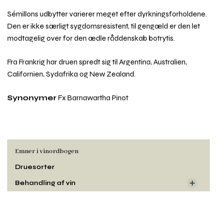
Sémillons udbytter varierer meget efter dyrkningsforholdene.
Den er ikke særligt sygdomsresistent, til gengæld er den let
modtagelig over for den ædle råddenskab botrytis.
Fra Frankrig har druen spredt sig til Argentina, Australien,
Californien, Sydafrika og New Zealand.
Synonymer
Fx Barnawartha Pinot
Emner i vinordbogen
Druesorter
Behandling af vin
Dyrkning og druehøst
Rul
Oprindelse
til