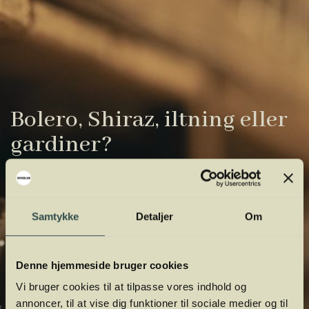
Bolero, Shiraz, iltning eller
gardiner?
Vinens verden er fuld af komplicerede
udtryk. Vi har samlet de vigtigste i vores
Samtykke
Detaljer
Om
vinordbog, så du lettere kan navigere og
orientere dig.
Denne hjemmeside bruger cookies
Vi bruger cookies til at tilpasse vores indhold og
annoncer, til at vise dig funktioner til sociale medier og til