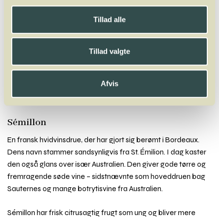
Winelab.dk
Vinviden
vinordbog
Druesorter
Sémillon
Tillad alle
A
B
C
D
E
F
G
H
I
J
K
L
M
N
O
P
Q
R
S
T
U
V
W
Tillad valgte
X
Y
Z
Acolon
Agiortiko
Aglianico
Aïdani
Airén
Alfrocheiro
Alicante Bouschet
Aligoté
Altesse
Alvarinho
Andre Druer
Afvis
Antão Vaz
Arinto
Arneis
Arrufiac
Assyrtiko
Auxerrois
Avesso
Sémillon
En fransk hvidvinsdrue, der har gjort sig berømt i Bordeaux.
Dens navn stammer sandsynligvis fra St. Émilion. I dag kaster
den også glans over især Australien. Den giver gode tørre og
fremragende søde vine – sidstnævnte som hoveddruen bag
Sauternes og mange botrytisvine fra Australien.
Sémillon har frisk citrusagtig frugt som ung og bliver mere