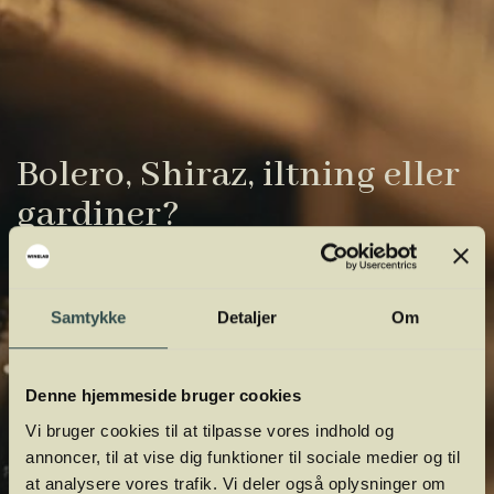
Bolero, Shiraz, iltning eller
gardiner?
Vinens verden er fuld af komplicerede
udtryk. Vi har samlet de vigtigste i vores
Samtykke
Detaljer
Om
vinordbog, så du lettere kan navigere og
orientere dig.
Denne hjemmeside bruger cookies
Vi bruger cookies til at tilpasse vores indhold og
annoncer, til at vise dig funktioner til sociale medier og til
at analysere vores trafik. Vi deler også oplysninger om