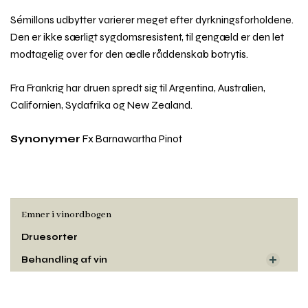
Sémillons udbytter varierer meget efter dyrkningsforholdene.
Den er ikke særligt sygdomsresistent, til gengæld er den let
modtagelig over for den ædle råddenskab botrytis.
Fra Frankrig har druen spredt sig til Argentina, Australien,
Californien, Sydafrika og New Zealand.
Synonymer
Fx Barnawartha Pinot
Emner i vinordbogen
Druesorter
Behandling af vin
Dyrkning og druehøst
Rul
Oprindelse
til