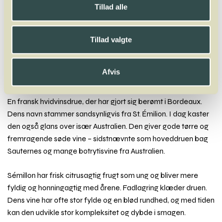
Tillad alle
A
B
C
D
E
F
G
H
I
J
K
L
M
N
O
P
Q
R
S
T
U
V
W
X
Y
Z
Tillad valgte
Verdejo
Verdelho
Vermentino
Viognier
Viosinho
Vranec
Afvis
Sémillon
En fransk hvidvinsdrue, der har gjort sig berømt i Bordeaux.
Dens navn stammer sandsynligvis fra St. Émilion. I dag kaster
den også glans over især Australien. Den giver gode tørre og
fremragende søde vine – sidstnævnte som hoveddruen bag
Sauternes og mange botrytisvine fra Australien.
Sémillon har frisk citrusagtig frugt som ung og bliver mere
fyldig og honningagtig med årene. Fadlagring klæder druen.
Dens vine har ofte stor fylde og en blød rundhed, og med tiden
kan den udvikle stor kompleksitet og dybde i smagen.