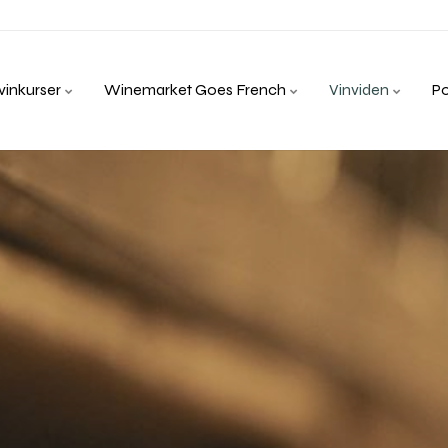
inkurser
Winemarket Goes French
Vinviden
P