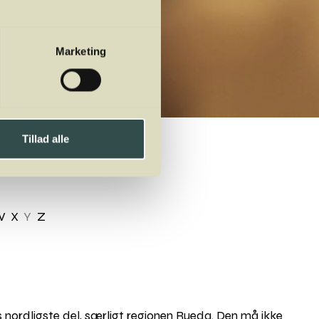
Marketing
Tillad alle
W
X
Y
Z
nordligste del, særligt regionen Rueda. Den må ikke