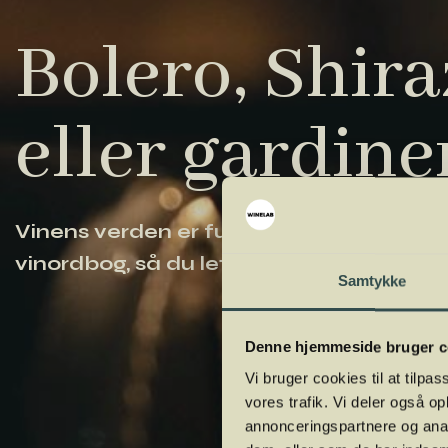
Bolero, Shiraz
eller gardine
Vinens verden er fuld af komplicerede ud
vinordbog, så du lettere kan navigere og
Samtykke
Denne hjemmeside bruger c
Vi bruger cookies til at tilpas
vores trafik. Vi deler også 
annonceringspartnere og anal