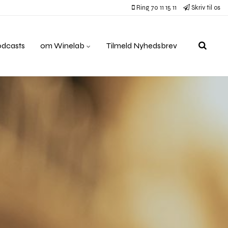
Ring 70 11 15 11
Skriv til os
odcasts
om Winelab
Tilmeld Nyhedsbrev