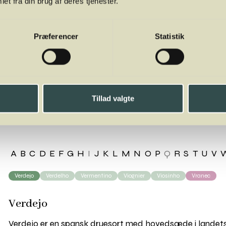
et fra din brug af deres tjenester.
Præferencer
Statistik
dejo
Tillad valgte
A
B
C
D
E
F
G
H
I
J
K
L
M
N
O
P
Q
R
S
T
U
V
Verdejo
Verdelho
Vermentino
Viognier
Viosinho
Vranec
Verdejo
Verdejo er en spansk druesort med hovedsæde i landets 