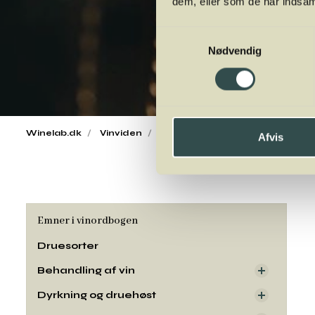
dem, eller som de har indsaml
Samtykkevalg
Nødvendig
Winelab.dk
Vinviden
vinordbog
Druesorter
Ver
Afvis
Emner i vinordbogen
Druesorter
Behandling af vin
Dyrkning og druehøst