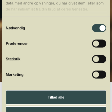
data med andre oplysninger, du har givet dem, eller som
de har indsamlet fra din brug af deres tjenester.
Samtykkevalg
Nødvendig
Præferencer
Statistik
Marketing
Winelab.dk
Vinviden
vinordbog
Druesorter
Verdejo
Tillad alle
A
B
C
D
E
F
G
H
I
J
K
L
M
N
O
P
Q
R
S
T
U
V
W
X
Y
Z