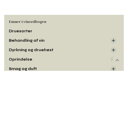
Emner i vinordbogen
Druesorter
Behandling af vin
Dyrkning og druehøst
Oprindelse
Rul
til
Smag og duft
toppe
Udseende