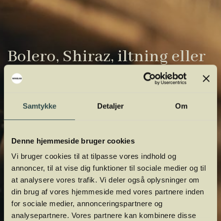
Bolero, Shiraz, iltning eller
gardiner?
Vinens verden er fuld af komplicerede
Samtykke
Detaljer
Om
udtryk. Vi har samlet de vigtigste i vores
vinordbog, så du lettere kan navigere og
orientere dig.
Denne hjemmeside bruger cookies
Vi bruger cookies til at tilpasse vores indhold og
annoncer, til at vise dig funktioner til sociale medier og til
at analysere vores trafik. Vi deler også oplysninger om
din brug af vores hjemmeside med vores partnere inden
for sociale medier, annonceringspartnere og
analysepartnere. Vores partnere kan kombinere disse