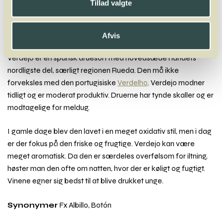
Tillad valgte
Ortega
Oseleta
Afvis
Verdejo
Verdejo er en spansk druesort med hovedsæde i landets
nordligste del, særligt regionen Rueda. Den må ikke
forveksles med den portugisiske
Verdelho
. Verdejo modner
tidligt og er moderat produktiv. Druerne har tynde skaller og er
modtagelige for meldug.
I gamle dage blev den lavet i en meget oxidativ stil, men i dag
er der fokus på den friske og frugtige. Verdejo kan være
meget aromatisk. Da den er særdeles overfølsom for iltning,
høster man den ofte om natten, hvor der er køligt og fugtigt.
Vinene egner sig bedst til at blive drukket unge.
Synonymer
Fx Albillo, Botón