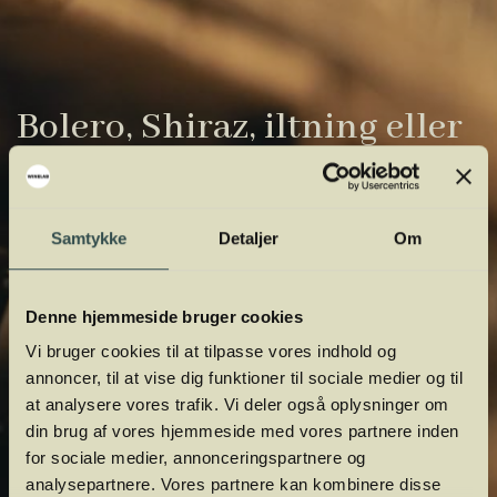
Bolero, Shiraz, iltning eller
gardiner?
Vinens verden er fuld af komplicerede
Samtykke
Detaljer
Om
udtryk. Vi har samlet de vigtigste i vores
vinordbog, så du lettere kan navigere og
orientere dig.
Denne hjemmeside bruger cookies
Vi bruger cookies til at tilpasse vores indhold og
annoncer, til at vise dig funktioner til sociale medier og til
at analysere vores trafik. Vi deler også oplysninger om
din brug af vores hjemmeside med vores partnere inden
for sociale medier, annonceringspartnere og
analysepartnere. Vores partnere kan kombinere disse