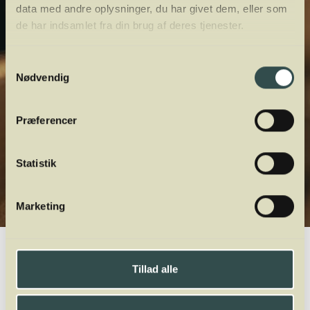
data med andre oplysninger, du har givet dem, eller som
de har indsamlet fra din brug af deres tjenester.
Samtykkevalg
Nødvendig
Præferencer
Statistik
Marketing
Winelab.dk
Vinviden
vinordbog
Druesorter
Verdejo
Tillad alle
A
B
C
D
E
F
G
H
I
J
K
L
M
N
O
P
Q
R
S
T
U
V
W
X
Y
Z