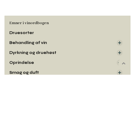
Emner i vinordbogen
Druesorter
Behandling af vin
Dyrkning og druehøst
Oprindelse
Rul
til
Smag og duft
toppe
Udseende