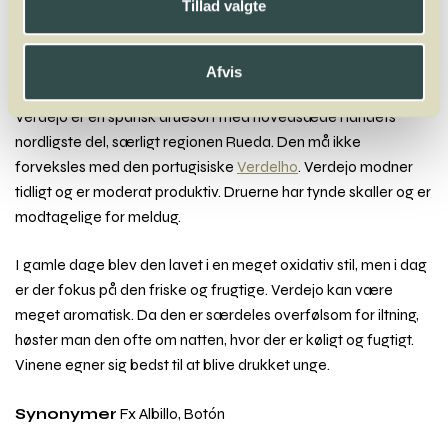
Tillad valgte
Jacquère
Afvis
Verdejo
Verdejo er en spansk druesort med hovedsæde i landets
nordligste del, særligt regionen Rueda. Den må ikke
forveksles med den portugisiske
Verdelho
. Verdejo modner
tidligt og er moderat produktiv. Druerne har tynde skaller og er
modtagelige for meldug.
I gamle dage blev den lavet i en meget oxidativ stil, men i dag
er der fokus på den friske og frugtige. Verdejo kan være
meget aromatisk. Da den er særdeles overfølsom for iltning,
høster man den ofte om natten, hvor der er køligt og fugtigt.
Vinene egner sig bedst til at blive drukket unge.
Synonymer
Fx Albillo, Botón