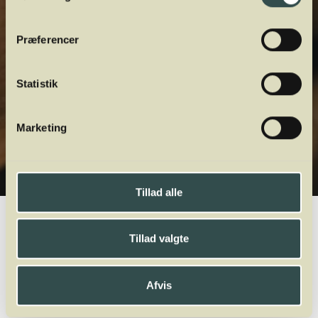
Præferencer
Statistik
Marketing
Tillad alle
Winelab.dk
Vinviden
vinordbog
Druesorter
Syrah
Tillad valgte
A
B
C
D
E
F
G
H
I
J
K
L
M
N
O
P
Q
R
S
T
U
V
W
X
Y
Z
Afvis
Dindarella
Dolcetto
Domina
Doña Blanca
Dornfelder