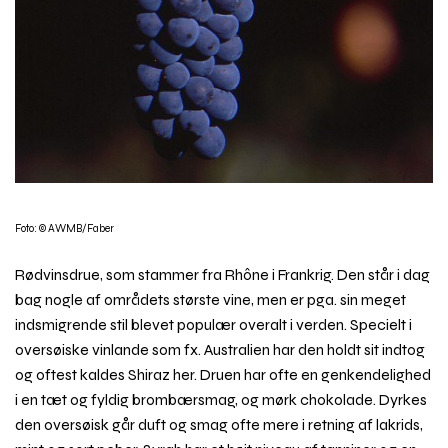
Foto: © AWMB/Faber
Rødvinsdrue, som stammer fra Rhône i Frankrig. Den står i dag
bag nogle af områdets største vine, men er pga. sin meget
indsmigrende stil blevet populær overalt i verden. Specielt i
oversøiske vinlande som fx. Australien har den holdt sit indtog
og oftest kaldes Shiraz her. Druen har ofte en genkendelighed
i en tæt og fyldig brombærsmag, og mørk chokolade. Dyrkes
den oversøisk går duft og smag ofte mere i retning af lakrids,