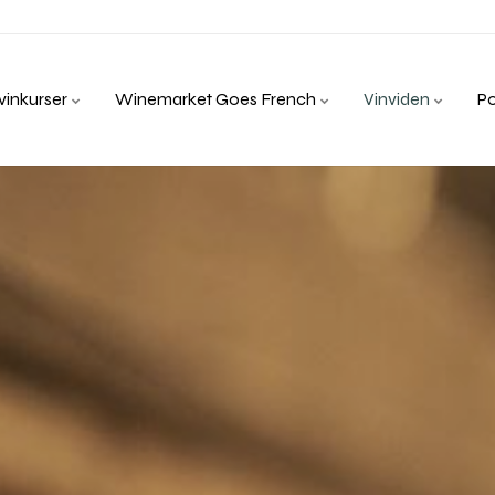
inkurser
Winemarket Goes French
Vinviden
P