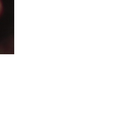
Rul
 i dag bag nogle af områdets største vine, men er
til
 verden. Specielt i oversøiske vinlande som fx.
toppe
raz her. Druen har ofte en genkendelighed i en tæt og
rsøisk går duft og smag ofte mere i retning af
anniner og en evne til udvikle sig godt på egefade.
i mange år.