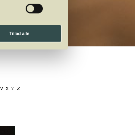
Tillad alle
W
X
Y
Z