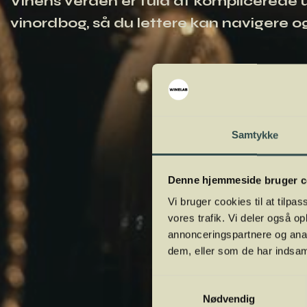
Vinens verden er fuld af komplicerede ud
vinordbog, så du lettere kan navigere og
Samtykke
Denne hjemmeside bruger c
Vi bruger cookies til at tilpas
vores trafik. Vi deler også 
annonceringspartnere og anal
dem, eller som de har indsaml
Samtykkevalg
Nødvendig