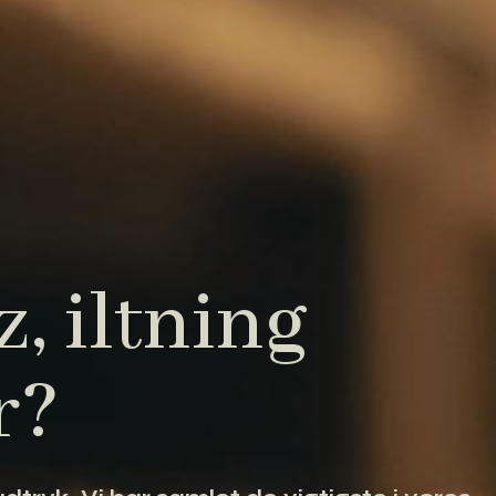
, iltning
r?