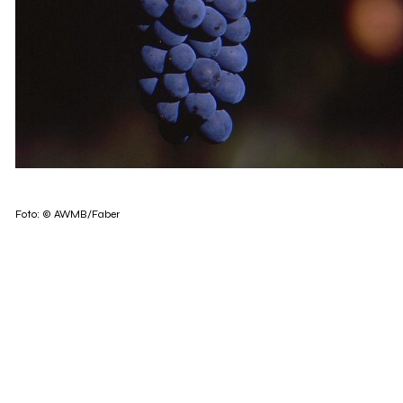
Foto: © AWMB/Faber
Rødvinsdrue, som stammer fra Rhône i Frankrig. Den står
pga. sin meget indsmigrende stil blevet populær overalt i
Australien har den holdt sit indtog og oftest kaldes Shi
fyldig brombærsmag, og mørk chokolade. Dyrkes den ove
lakrids, mint og sort peber. Syrah har et højt niveau af t
Begge dele gør den velegnet til at udvikle sig i en flaske 