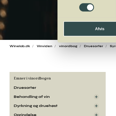
Afvis
Winelab.dk
Vinviden
vinordbog
Druesorter
Sy
Emner i vinordbogen
Druesorter
Behandling af vin
Dyrkning og druehøst
Oprindelse