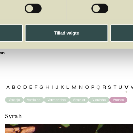
Tillad valgte
rah
A
B
C
D
E
F
G
H
I
J
K
L
M
N
O
P
Q
R
S
T
U
V
Verdejo
Verdelho
Vermentino
Viognier
Viosinho
Vranec
Syrah