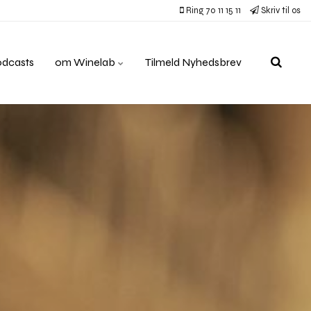
Ring 70 11 15 11
Skriv til os
odcasts
om Winelab
Tilmeld Nyhedsbrev