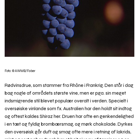
Foto: © AWMB/Faber
Rødvinsdrue, som stammer fra Rhône i Frankrig. Den står i dag
bag nogle af områdets største vine, men er pga. sin meget
indsmigrende stil blevet populær overalt i verden. Specielt i
oversøiske vinlande som fx. Australien har den holdt sit indtog
og oftest kaldes Shiraz her. Druen har ofte en genkendelighed
i en tæt og fyldig brombærsmag, og mørk chokolade. Dyrkes
den oversøisk går duft og smag ofte mere i retning af lakrids,