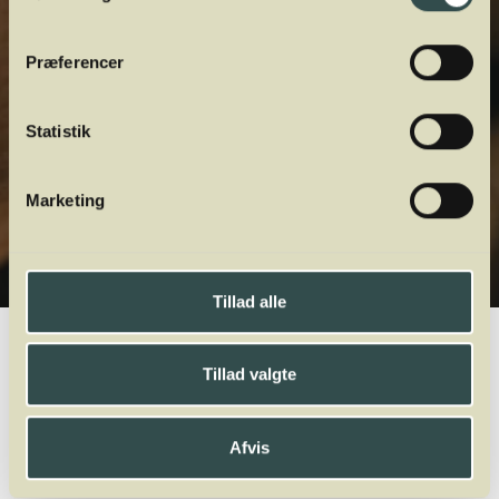
Præferencer
Statistik
Marketing
Tillad alle
Winelab.dk
Vinviden
vinordbog
Druesorter
Syrah
Tillad valgte
A
B
C
D
E
F
G
H
I
J
K
L
M
N
O
P
Q
R
S
T
U
V
W
X
Y
Z
Afvis
Lagrein
Lambrusco
Léon Millot
Loureiro