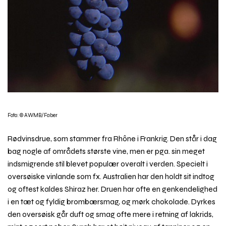
Foto: © AWMB/Faber
Rødvinsdrue, som stammer fra Rhône i Frankrig. Den står i dag
bag nogle af områdets største vine, men er pga. sin meget
indsmigrende stil blevet populær overalt i verden. Specielt i
oversøiske vinlande som fx. Australien har den holdt sit indtog
og oftest kaldes Shiraz her. Druen har ofte en genkendelighed
i en tæt og fyldig brombærsmag, og mørk chokolade. Dyrkes
den oversøisk går duft og smag ofte mere i retning af lakrids,