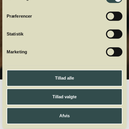
Præferencer
Statistik
Marketing
Tillad alle
Winelab.dk
Vinviden
vinordbog
Druesorter
Syrah
Tillad valgte
A
B
C
D
E
F
G
H
I
J
K
L
M
N
O
P
Q
R
S
T
U
V
W
X
Y
Z
Afvis
Zierfandler
Zweigelt