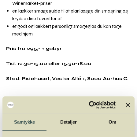
Winemarket-priser
en lækker smageguide til at planlægge din smagning og
krydse dine favoritter af
et godt og lækkert personligt smageglas du kan tage
med hjem
Pris fra 295,- + gebyr
Tid: 12.30-15.00 eller 15.30-18.00
Sted: Ridehuset, Vester Allé 1, 8000 Aarhus C.
Arrangøren oplyser
Deltagere skal være minimum 18 år.
Billetter refunderes ikke men kan overdrages eller
Samtykke
Detaljer
Om
videresælges.
Ved udgang må der kun medtages et vinglas per person.