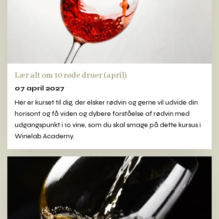
Lær alt om 10 røde druer (april)
07 april 2027
Her er kurset til dig, der elsker rødvin og gerne vil udvide din
horisont og få viden og dybere forståelse af rødvin med
udgangspunkt i 10 vine, som du skal smage på dette kursus i
Winelab Academy.