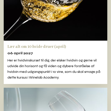
Lær alt om 10 hvide druer (april)
06 april 2027
Her er hvidvinskurset til dig, der elsker hvidvin og gerne vil
udvide din horisont og få viden og dybere forståelse af
hvidvin med udgangspunkt i 10 vine, som du skal smage på
dette kursus i Winelab Academy.