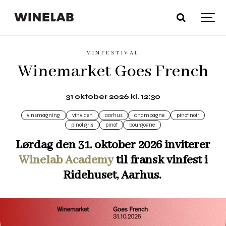
VINFESTIVAL
Winemarket Goes French
31 oktober 2026 kl. 12:30
vinsmagning
vinviden
aarhus
champagne
pinot noir
pinot gris
pinot
bourgogne
Lørdag den 31. oktober 2026 inviterer
Winelab Academy
til fransk vinfest i
Ridehuset, Aarhus.