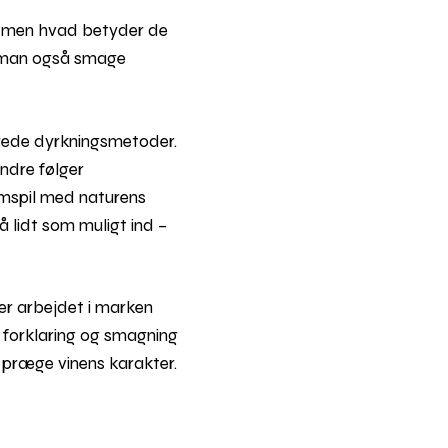
n, men hvad betyder de
an man også smage
erede dyrkningsmetoder.
andre følger
amspil med naturens
 lidt som muligt ind –
er arbejdet i marken
e forklaring og smagning
 præge vinens karakter.