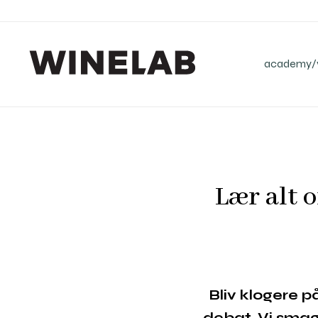
academy/v
Lær alt 
Bliv klogere p
debat. Vi smag