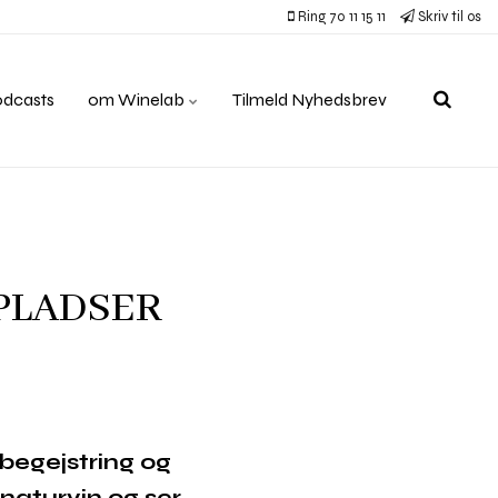
Ring 70 11 15 11
Skriv til os
odcasts
om Winelab
Tilmeld Nyhedsbrev
Å PLADSER
 begejstring og
naturvin og ser