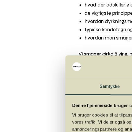
hvad der adskiller øk
de vigtigste principp
hvordan dyrkningsmet
typiske kendetegn o
hvordan man smager si
Vi smager cirka 8 vine,
Hvor
: Winelab Academy
Samtykke
Hvornår
: Onsdag den 
Underviser
: Mads J
Denne hjemmeside bruger c
Antal pladser
: Max 
Vi bruger cookies til at tilpas
Pris
: 495,- + gebyr
vores trafik. Vi deler også 
Kurset afholdes i sam
annonceringspartnere og anal