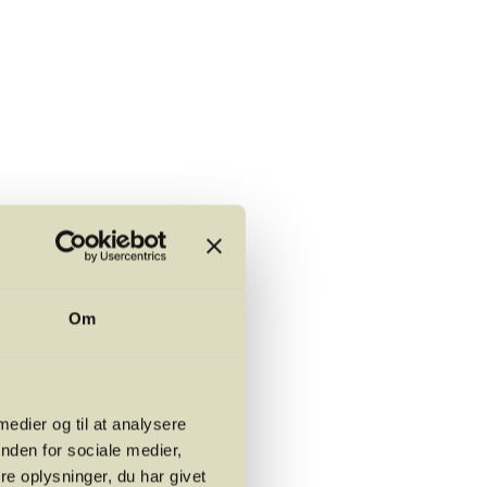
af Restaurant SyvNi13)
Om
 medier og til at analysere
nden for sociale medier,
e oplysninger, du har givet