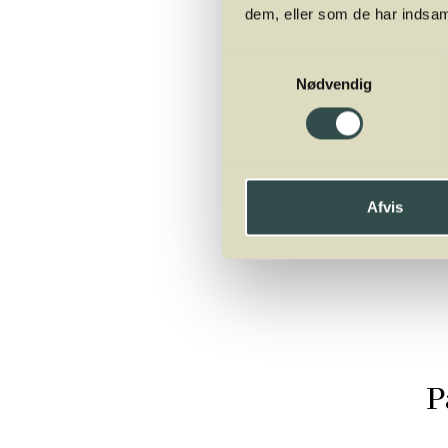
Billetter kan ikke refun
dem, eller som de har indsaml
at deltage.
Samtykkevalg
Køb billet
Nødvendig
Afvis
P