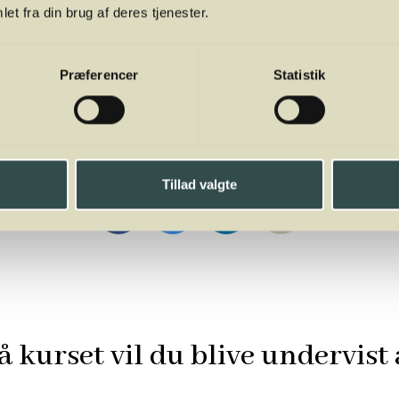
deres eller ombyttes, men de kan frit videresælges privat, hvi
et fra din brug af deres tjenester.
Præferencer
Statistik
Del
Tillad valgte
å kurset vil du blive undervist 