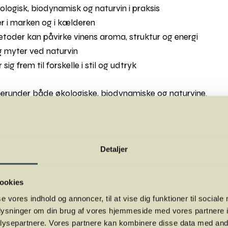
ologisk, biodynamisk og naturvin i praksis
er i marken og i kælderen
oder kan påvirke vinens aroma, struktur og energi
g myter ved naturvin
g frem til forskelle i stil og udtryk
 herunder både økologiske, biodynamiske og naturvine.
 i TRÆ, Kalkværksvej 5, 19. sal, 8000 Aarhus C (ved siden 
Detaljer
23. september 2026, kl 19.00 - ca. 21.30
ordansen
ookies
24
se vores indhold og annoncer, til at vise dig funktioner til sociale
oplysninger om din brug af vores hjemmeside med vores partnere i
arbejde med FO-Aarhus.
ysepartnere. Vores partnere kan kombinere disse data med andr