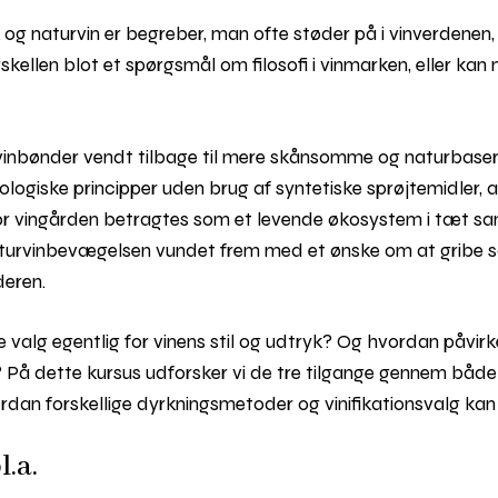
 og naturvin er begreber, man ofte støder på i vinverdene
orskellen blot et spørgsmål om filosofi i vinmarken, eller k
re vinbønder vendt tilbage til mere skånsomme og naturbas
ologiske principper uden brug af syntetiske sprøjtemidler, 
or vingården betragtes som et levende økosystem i tæt s
aturvinbevægelsen vundet frem med et ønske om at gribe så
deren.
valg egentlig for vinens stil og udtryk? Og hvordan påvirk
t? På dette kursus udforsker vi de tre tilgange gennem båd
dan forskellige dyrkningsmetoder og vinifikationsvalg kan
.a.