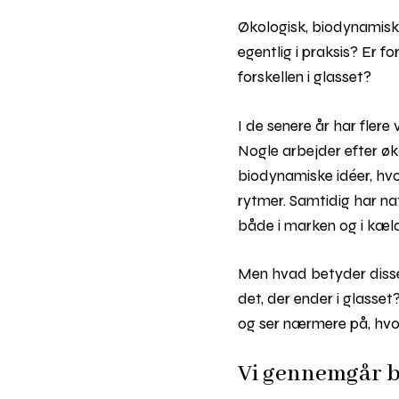
Økologisk, biodynamisk
egentlig i praksis? Er f
forskellen i glasset?
I de senere år har fle
Nogle arbejder efter øk
biodynamiske idéer, hv
rytmer. Samtidig har n
både i marken og i kæl
Men hvad betyder disse 
det, der ender i glasse
og ser nærmere på, hvor
Vi gennemgår bl