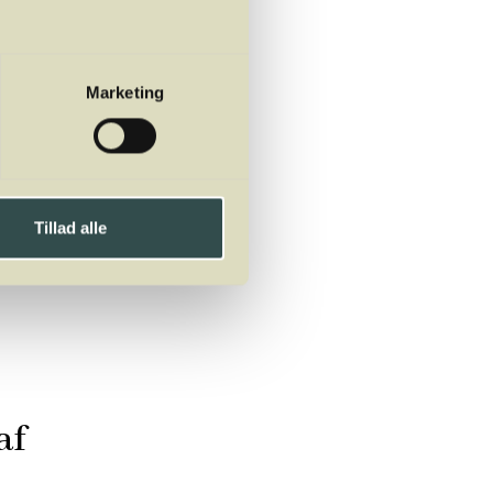
s du bliver forhindret i
Marketing
Tillad alle
af