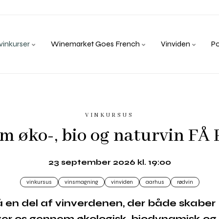
inkurser
Winemarket Goes French
Vinviden
P
VINKURSUS
om øko-, bio og naturvin F
23 september 2026 kl. 19:00
vinkursus
vinsmagning
vinviden
aarhus
rødvin
å en del af vinverdenen, der både skaber
er os gennem økologisk, biodynamisk og 