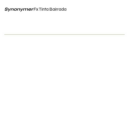
Synonymer
Fx Tinta Bairrada
Emner i vinordbogen
Rul
til
Druesorter
toppe
Behandling af vin
Dyrkning og druehøst
Oprindelse
Smag og duft
Udseende