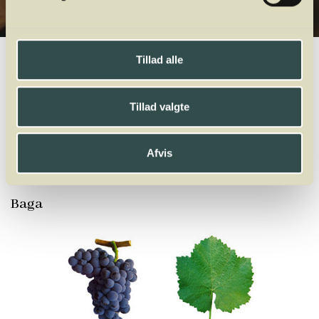
Winelab.dk
Vinviden
vinordbog
Druesorter
Baga
Tillad alle
A
B
C
D
E
F
G
H
I
J
K
L
M
N
O
P
Q
R
S
T
U
V
W
X
Tillad valgte
Y
Z
Rabigato
Raboso
Refosco
Regent
Ribolla Gialla
Riesling
Afvis
Roditis
Rondinella
Rondo
Rossignola
Roter Veltliner
Rotgipfler
Rousanne
Rubin
Ruchè
Ruen
Rufete
Baga