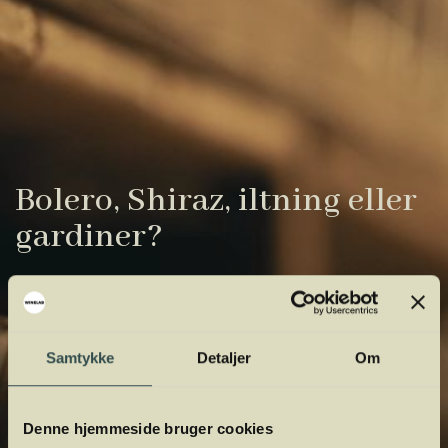
Bolero, Shiraz, iltning eller
gardiner?
Vinens verden er fuld af komplicerede
udtryk. Vi har samlet de vigtigste i vores
vinordbog, så du lettere kan navigere og
Samtykke
Detaljer
Om
orientere dig.
Denne hjemmeside bruger cookies