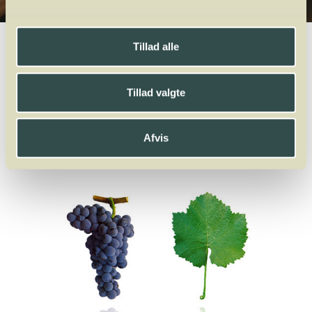
Winelab.dk
Vinviden
vinordbog
Druesorter
Baga
Tillad alle
A
B
C
D
E
F
G
H
I
J
K
L
M
N
O
P
Q
R
S
T
U
V
W
X
Tillad valgte
Y
Z
Huxelrebe
Afvis
Baga