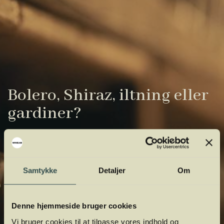
Bolero, Shiraz, iltning eller
gardiner?
Vinens verden er fuld af komplicerede
udtryk. Vi har samlet de vigtigste i vores
vinordbog, så du lettere kan navigere og
Samtykke
Detaljer
Om
orientere dig.
Denne hjemmeside bruger cookies
Vi bruger cookies til at tilpasse vores indhold og