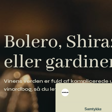
Bolero, Shiraz
eller gardine
Vinens verden er fuld af komplicerede ud
vinordbog, så du lettere kan navigere og
Samtykke