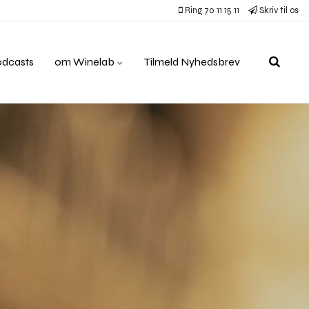
Ring 70 11 15 11
Skriv til os
odcasts
om Winelab
Tilmeld Nyhedsbrev