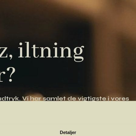
, iltning
r?
tryk. Vi har samlet de vigtigste i vores
 orientere dig.
Detaljer