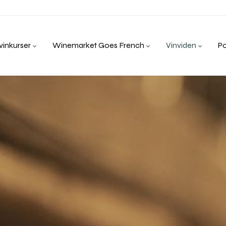
inkurser
Winemarket Goes French
Vinviden
P