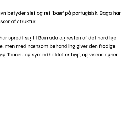
vn betyder slet og ret ‘bær’ på portugisisk. Baga har
ser af struktur.
ar spredt sig til Bairrada og resten af det nordlige
cere, men med nænsom behandling giver den frodige
. Tannin- og syreindholdet er højt, og vinene egner
Rul
til
toppe