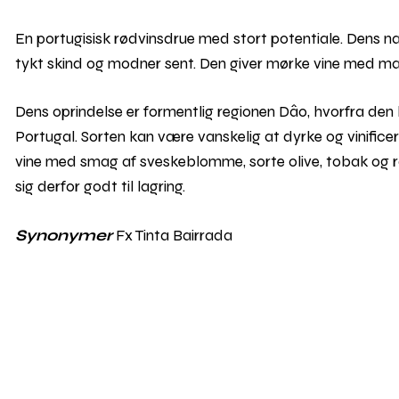
En portugisisk rødvinsdrue med stort potentiale. Dens na
tykt skind og modner sent. Den giver mørke vine med mas
Dens oprindelse er formentlig regionen Dâo, hvorfra den h
Portugal. Sorten kan være vanskelig at dyrke og vinifi
vine med smag af sveskeblomme, sorte olive, tobak og røg
sig derfor godt til lagring.
Synonymer
Fx Tinta Bairrada