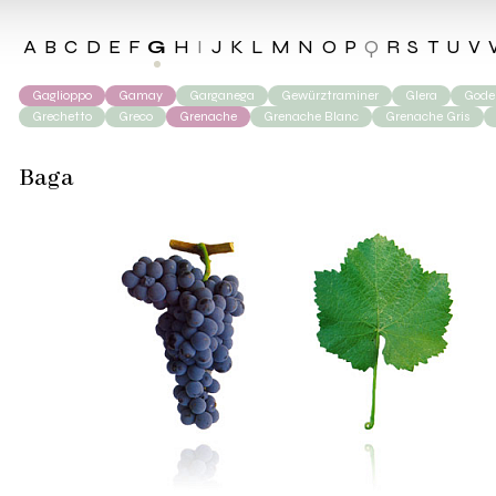
A
B
C
D
E
F
G
H
I
J
K
L
M
N
O
P
Q
R
S
T
U
V
Gaglioppo
Gamay
Garganega
Gewürztraminer
Glera
Godel
Grechetto
Greco
Grenache
Grenache Blanc
Grenache Gris
Baga