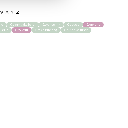
W
X
Y
Z
lo
Goldmuskateller
Goldriesling
Gouveio
Graciano
Grillo
Grolleau
Gros Manseng
Grüner Veltliner