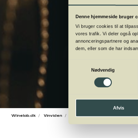
Denne hjemmeside bruger c
Vi bruger cookies til at tilpas
vores trafik. Vi deler også 
annonceringspartnere og anal
dem, eller som de har indsaml
Samtykkevalg
Nødvendig
Afvis
Winelab.dk
Vinviden
vinordbog
Druesorter
Ba