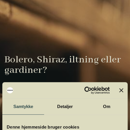
Bolero, Shiraz, iltning eller
gardiner?
Vinens verden er fuld af komplicerede
udtryk. Vi har samlet de vigtigste i vores
vinordbog, så du lettere kan navigere og
Samtykke
Detaljer
Om
orientere dig.
Denne hjemmeside bruger cookies