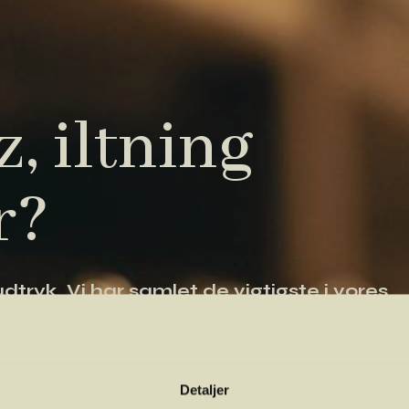
, iltning
r?
tryk. Vi har samlet de vigtigste i vores
 orientere dig.
Detaljer