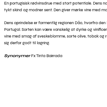
En portugisisk rødvinsdrue med stort potentiale. Dens na
tykt skind og modner sent. Den giver mørke vine med mas
Dens oprindelse er formentlig regionen Dâo, hvorfra den h
Portugal. Sorten kan være vanskelig at dyrke og vinifi
vine med smag af sveskeblomme, sorte olive, tobak og røg
sig derfor godt til lagring.
Synonymer
Fx Tinta Bairrada