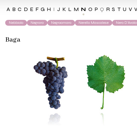
A
B
C
D
E
F
G
H
I
J
K
L
M
N
O
P
Q
R
S
T
U
V
Nebbiolo
Negrara
Negroamaro
Nerello Mascalese
Nero D’Avola
Baga