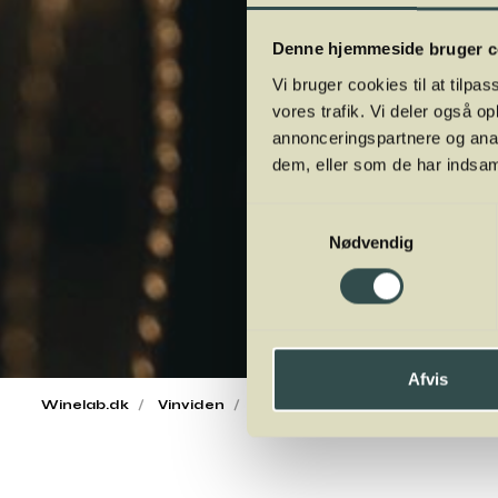
Denne hjemmeside bruger c
Vi bruger cookies til at tilpas
vores trafik. Vi deler også 
annonceringspartnere og anal
dem, eller som de har indsaml
Samtykkevalg
Nødvendig
Afvis
Winelab.dk
Vinviden
vinordbog
Druesorter
Ba