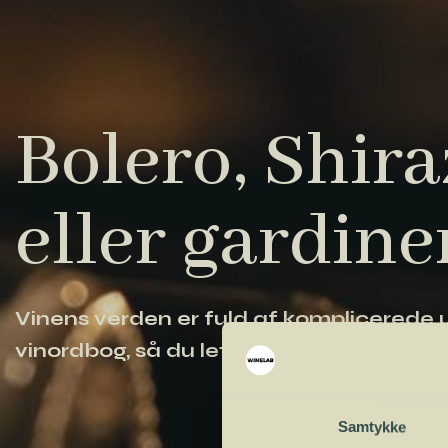
Bolero, Shiraz
eller gardine
Vinens verden er fuld af komplicerede ud
vinordbog, så du lettere kan navigere og
Samtykke