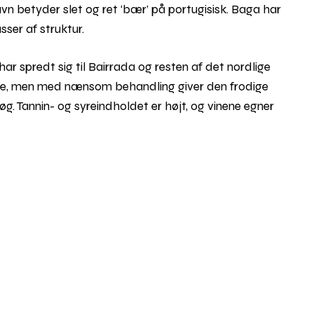
vn betyder slet og ret ‘bær’ på portugisisk. Baga har
ser af struktur.
ar spredt sig til Bairrada og resten af det nordlige
cere, men med nænsom behandling giver den frodige
. Tannin- og syreindholdet er højt, og vinene egner
Rul
til
toppe