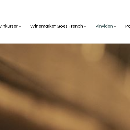
inkurser
Winemarket Goes French
Vinviden
P