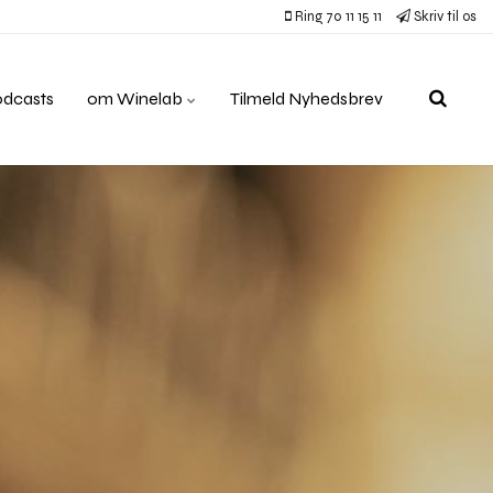
Ring 70 11 15 11
Skriv til os
odcasts
om Winelab
Tilmeld Nyhedsbrev