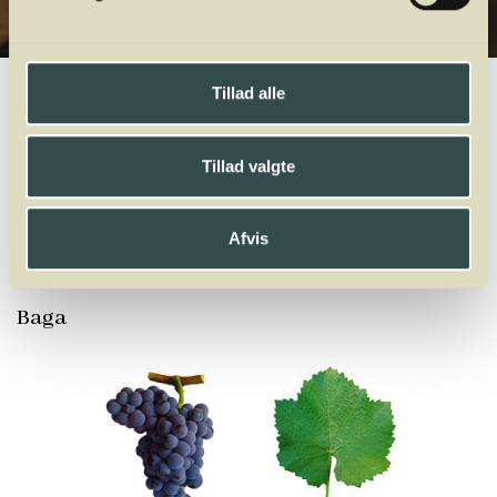
Winelab.dk
Vinviden
vinordbog
Druesorter
Baga
Tillad alle
A
B
C
D
E
F
G
H
I
J
K
L
M
N
O
P
Q
R
S
T
U
V
W
Tillad valgte
X
Y
Z
Tannat
Tempranillo
Teroldego
Terret
Tibouren
Tinta Barroca
Afvis
Tinta Negra
Tinto Cão
Torrontés
Touriga Franca
Touriga Nacional
Trajadura
Traminer
Trebbiano
Trincadeira
Trollinger
Trousseau
Baga