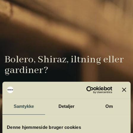
Bolero, Shiraz, iltning eller
gardiner?
Vinens verden er fuld af komplicerede
udtryk. Vi har samlet de vigtigste i vores
vinordbog, så du lettere kan navigere og
Samtykke
Detaljer
Om
orientere dig.
Denne hjemmeside bruger cookies