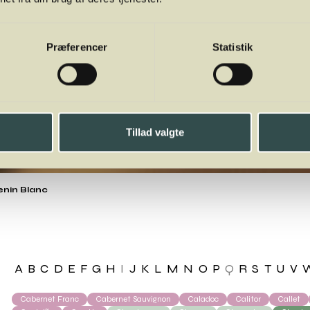
Præferencer
Statistik
Tillad valgte
nin Blanc
A
B
C
D
E
F
G
H
I
J
K
L
M
N
O
P
Q
R
S
T
U
V
Cabernet Franc
Cabernet Sauvignon
Caladoc
Calitor
Callet