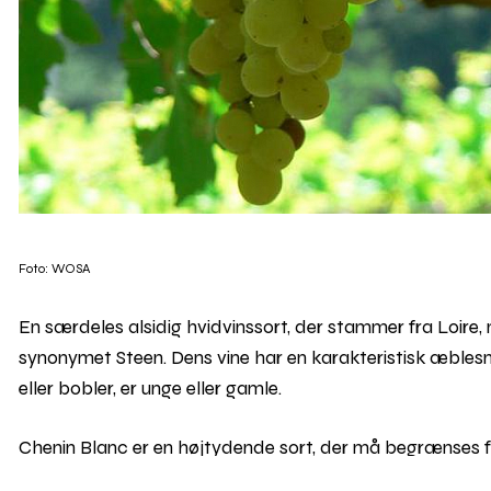
Foto: WOSA
En særdeles alsidig hvidvinssort, der stammer fra Loire
synonymet Steen. Dens vine har en karakteristisk æblesm
eller bobler, er unge eller gamle.
Chenin Blanc er en højtydende sort, der må begrænses for
den er let modtagelig over for ædelråd, benytter man den