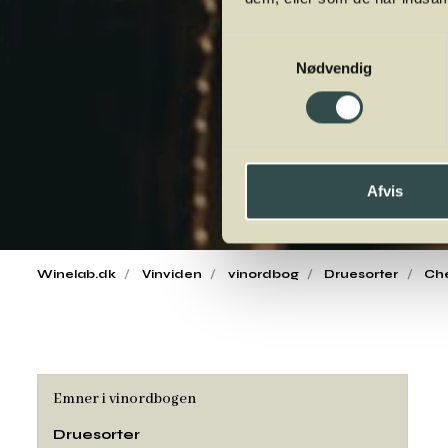
Samtykkevalg
Nødvendig
Afvis
Winelab.dk
Vinviden
vinordbog
Druesorter
Che
Emner i vinordbogen
Druesorter