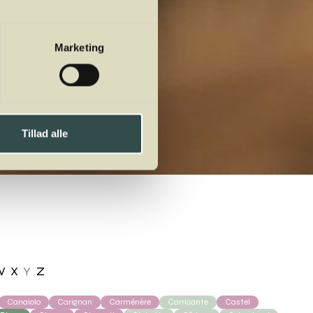
Marketing
Tillad alle
W
X
Y
Z
Canaiolo
Carignan
Carménère
Carricante
Castel