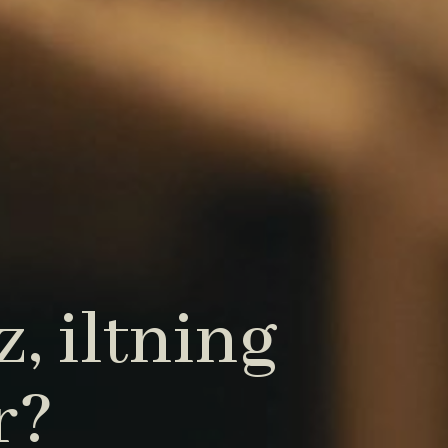
, iltning
r?