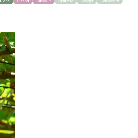
 Blanc
Cienna
Cinsault
Clairette
Côdega
Colombard