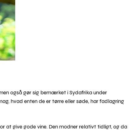
, men også gør sig bemærket i Sydafrika under
ag, hvad enten de er tørre eller søde, har fadlagring
 at give gode vine. Den modner relativt tidligt, og da
 ofte til søde vine. Dens høje syre balancerer
Rul