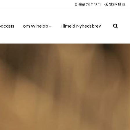
Ring 70 11 15 11
Skriv til os
odcasts
om Winelab
Tilmeld Nyhedsbrev