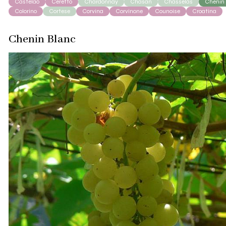
Castelão
Ceretto
Chardonnay
Chasan
Chasselas
Chenin
Colorino
Cortese
Corvina
Corvinone
Counoise
Croatina
Chenin Blanc