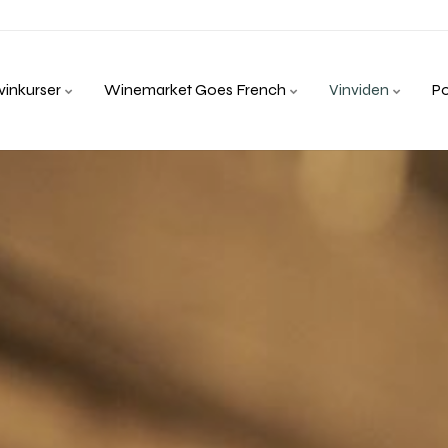
inkurser
Winemarket Goes French
Vinviden
P