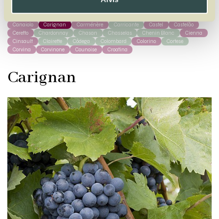
Cabernet Franc
Cabernet Sauvignon
Caladoc
Calitor
Callet
Canaiolo
Carignan
Carménère
Carricante
Castel
Castelão
Ceretto
Chardonnay
Chasan
Chasselas
Chenin Blanc
Cienna
Cinsault
Clairette
Côdega
Colombard
Colorino
Cortese
Corvina
Corvinone
Counoise
Croatina
Carignan