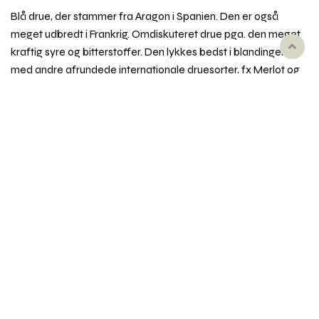
Blå drue, der stammer fra Aragon i Spanien. Den er også
meget udbredt i Frankrig. Omdiskuteret drue pga. den meget
kraftig syre og bitterstoffer. Den lykkes bedst i blandinger
Rul
til
med andre afrundede internationale druesorter, fx Merlot og
toppe
Cabernet Sauvignon. Den har med andre ord ikke været
særligt populær. I de senere år har den dog fået stor
anerkendelse i området Priorat syd for Barcelona. Her er den
med til at bære områdets bedste vine frem til et niveau,
alverdens vinkritikkere har rost til skyerne.
Synonym
: Cariñena (Spanien), Carignano (Italien)
Emner i vinordbogen
Druesorter
Behandling af vin