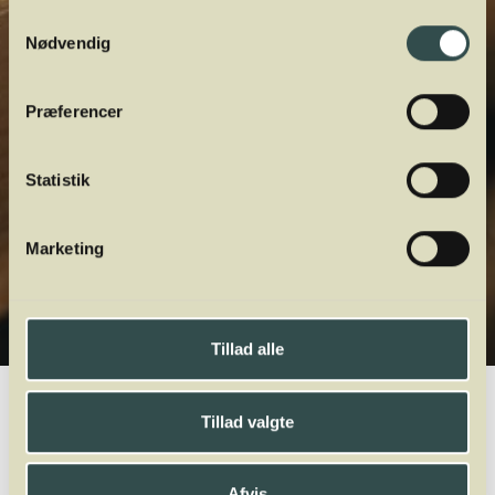
Samtykkevalg
Nødvendig
Præferencer
Statistik
Marketing
Tillad alle
Winelab.dk
Vinviden
vinordbog
Druesorter
Carignan
Tillad valgte
A
B
C
D
E
F
G
H
I
J
K
L
M
N
O
P
Q
R
S
T
U
V
W
X
Y
Z
Afvis