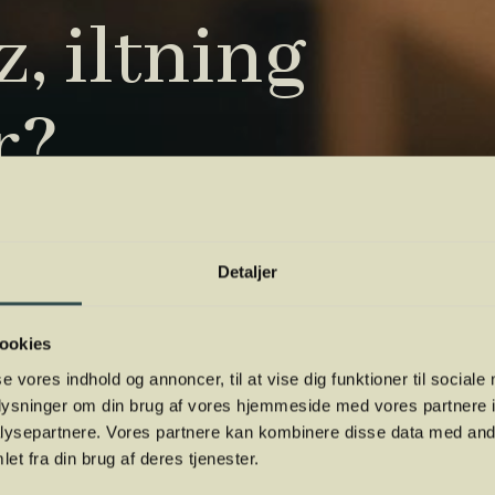
, iltning
r?
tryk. Vi har samlet de vigtigste i vores
 orientere dig.
Detaljer
ookies
se vores indhold og annoncer, til at vise dig funktioner til sociale
oplysninger om din brug af vores hjemmeside med vores partnere i
ysepartnere. Vores partnere kan kombinere disse data med andr
et fra din brug af deres tjenester.