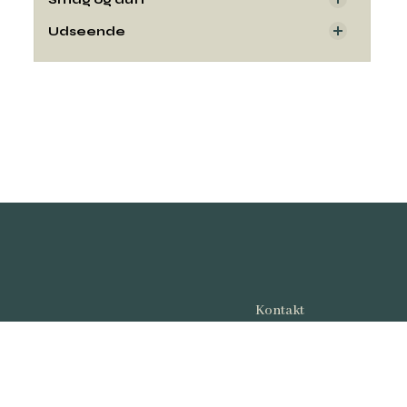
Udseende
Kontakt
Copyright© og udgiver:
Winelab Academy
· 201
Kalkværksvej 5, 19. sal,