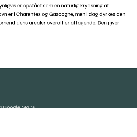
nligvis er opstået som en naturlig krydsning af
tavn er i Charentes og Gascogne, men i dag dyrkes den
, omend dens arealer overalt er aftagende. Den giver
ia Google Maps
Rul
til
toppe