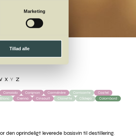
Marketing
Tillad alle
W
X
Y
Z
Canaiolo
Carignan
Carménère
Carricante
Castel
 Blanc
Cienna
Cinsault
Clairette
Côdega
Colombard
den oprindeligt leverede basisvin til destillering.