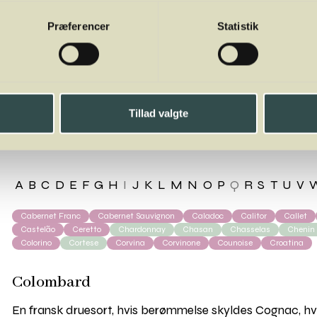
Præferencer
Statistik
lombard
Tillad valgte
A
B
C
D
E
F
G
H
I
J
K
L
M
N
O
P
Q
R
S
T
U
V
Cabernet Franc
Cabernet Sauvignon
Caladoc
Calitor
Callet
Castelão
Ceretto
Chardonnay
Chasan
Chasselas
Chenin
Colorino
Cortese
Corvina
Corvinone
Counoise
Croatina
Colombard
En fransk druesort, hvis berømmelse skyldes Cognac, hvor 