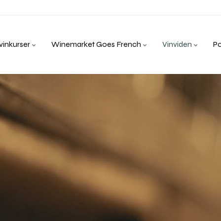
inkurser
Winemarket Goes French
Vinviden
P