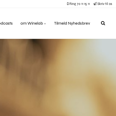
Ring 70 11 15 11
Skriv til os
odcasts
om Winelab
Tilmeld Nyhedsbrev