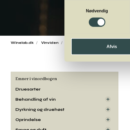
Samtykkevalg
Nødvendig
Winelab.dk
Vinviden
vinordbog
Druesorter
Co
Afvis
Emner i vinordbogen
Druesorter
Behandling af vin
Dyrkning og druehøst
Oprindelse
Smag og duft