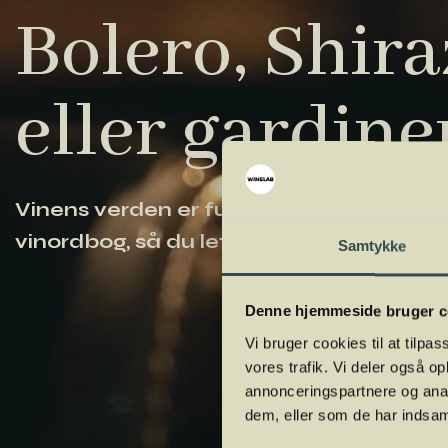
Bolero, Shiraz
eller gardine
Vinens verden er fuld af komplicerede ud
vinordbog, så du lettere kan navigere og
Samtykke
Denne hjemmeside bruger c
Vi bruger cookies til at tilpas
vores trafik. Vi deler også 
annonceringspartnere og anal
dem, eller som de har indsaml