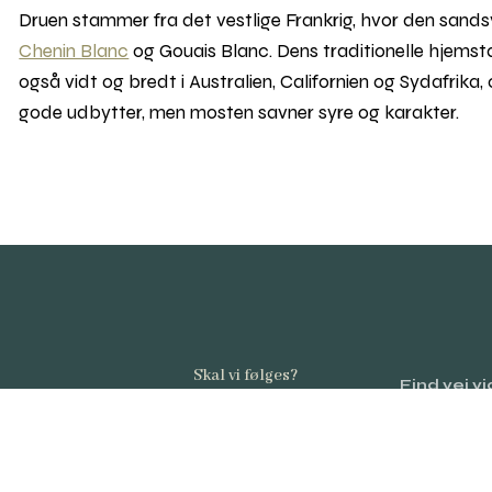
Druen stammer fra det vestlige Frankrig, hvor den sandsy
Chenin Blanc
og Gouais Blanc. Dens traditionelle hjems
også vidt og bredt i Australien, Californien og Sydafrika
gode udbytter, men mosten savner syre og karakter.
Skal vi følges?
Find vej v
0–2026