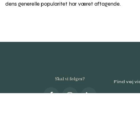
dens generelle popularitet har været aftagende.
Skal vi følges?
Find vej v
0–2026
.dk