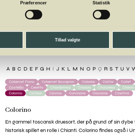
Præferencer
Statistik
orino
Tillad valgte
A
B
C
D
E
F
G
H
I
J
K
L
M
N
O
P
Q
R
S
T
U
V
Cabernet Franc
Cabernet Sauvignon
Caladoc
Calitor
Callet
Castelão
Ceretto
Chardonnay
Chasan
Chasselas
Chenin
Colorino
Cortese
Corvina
Corvinone
Counoise
Croatina
Colorino
En gammel toscansk druesort, der på grund af sin dybe 
historisk spillet en rolle i Chianti. Colorino findes også 