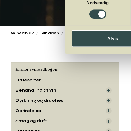
Nødvendig
Winelab.dk
Vinviden
vinordbog
Druesorter
Col
Afvis
Emner i vinordbogen
Druesorter
Behandling af vin
Dyrkning og druehøst
Oprindelse
Smag og duft