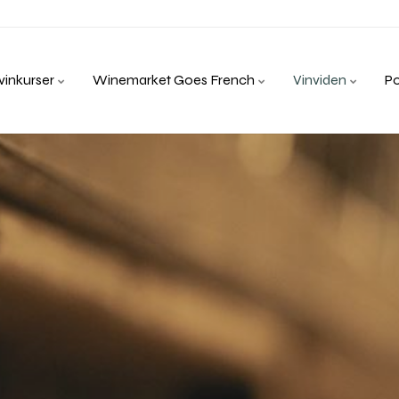
inkurser
Winemarket Goes French
Vinviden
P