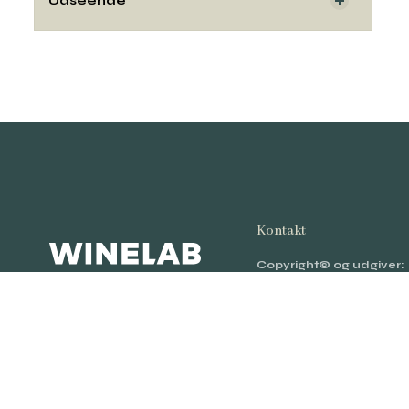
Udseende
Kontakt
Copyright© og udgiver:
Winelab Academy
· 201
Kalkværksvej 5, 19. sal,
8000 Aarhus C.
Kontakt:
hello@winelab