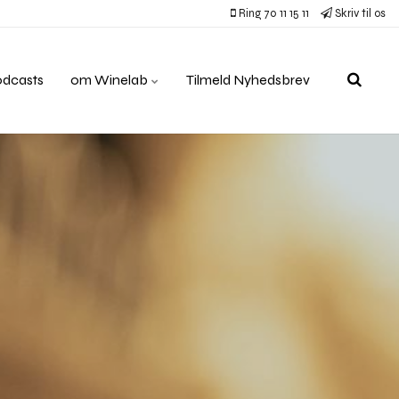
Ring 70 11 15 11
Skriv til os
odcasts
om Winelab
Tilmeld Nyhedsbrev