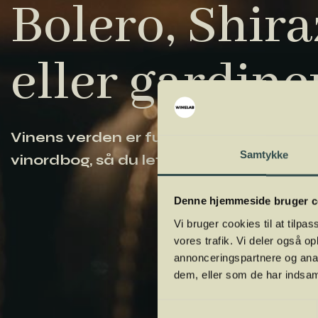
Bolero, Shiraz
eller gardine
Vinens verden er fuld af komplicerede ud
Samtykke
vinordbog, så du lettere kan navigere og
Denne hjemmeside bruger c
Vi bruger cookies til at tilpas
vores trafik. Vi deler også 
annonceringspartnere og anal
dem, eller som de har indsaml
Samtykkevalg