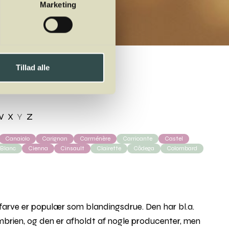
Marketing
Tillad alle
W
X
Y
Z
Canaiolo
Carignan
Carménère
Carricante
Castel
 Blanc
Cienna
Cinsault
Clairette
Côdega
Colombard
farve er populær som blandingsdrue. Den har bl.a.
i Umbrien, og den er afholdt af nogle producenter, men