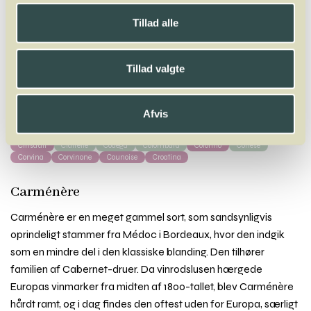
Winelab.dk
Vinviden
vinordbog
Druesorter
Tillad alle
Carménère
A
B
C
D
E
F
G
H
I
J
K
L
M
N
O
P
Q
R
S
T
U
V
W
X
Tillad valgte
Y
Z
Cabernet Franc
Cabernet Sauvignon
Caladoc
Calitor
Callet
Afvis
Canaiolo
Carignan
Carménère
Carricante
Castel
Castelão
Ceretto
Chardonnay
Chasan
Chasselas
Chenin Blanc
Cienna
Cinsault
Clairette
Côdega
Colombard
Colorino
Cortese
Corvina
Corvinone
Counoise
Croatina
Carménère
Carménère er en meget gammel sort, som sandsynligvis
oprindeligt stammer fra Médoc i Bordeaux, hvor den indgik
som en mindre del i den klassiske blanding. Den tilhører
familien af Cabernet-druer. Da vinrodslusen hærgede
Europas vinmarker fra midten af 1800-tallet, blev Carménère
hårdt ramt, og i dag findes den oftest uden for Europa, særligt