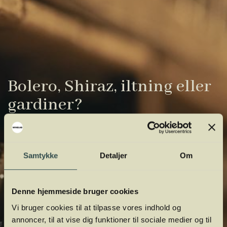
Bolero, Shiraz, iltning eller
gardiner?
Vinens verden er fuld af komplicerede
udtryk. Vi har samlet de vigtigste i vores
Samtykke
Detaljer
Om
vinordbog, så du lettere kan navigere og
orientere dig.
Denne hjemmeside bruger cookies
Vi bruger cookies til at tilpasse vores indhold og
annoncer, til at vise dig funktioner til sociale medier og til