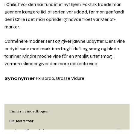
i Chile, hvor den har fundet et nyt hjem. Faktisk troede man
gennem længere tid, at sorten var uddød, før man genfandt
den i Chile i det, man oprindeligt havde troet var Merlot-
marker.
Carménère modner sent og giver jævne udbytter. Dens vine
er dybt røde med mørk bærfrugt i duft og smag og bløde
tanniner. Mindre modne vine får en grønlig, urtet smag. I
varmere klimaer giver den mere opulente vine.
Synonymer
Fx Bordo, Grosse Vidure
Emner i vinordbogen
Druesorter
Behandling af vin