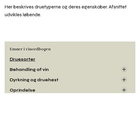
Her beskrives druetyperne og deres egenskaber. Afsnittet
udvikles løbende.
Emner i vinordbogen
Druesorter
Behandling af vin
Dyrkning og druehøst
Oprindelse
Smag og duft
Rul
til
Udseende
toppe