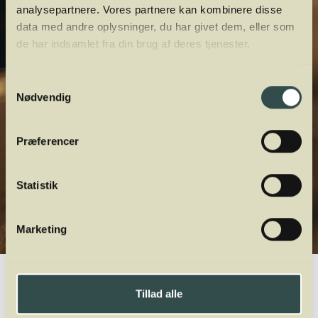
analysepartnere. Vores partnere kan kombinere disse
data med andre oplysninger, du har givet dem, eller som
de har indsamlet fra din brug af deres tjenester.
Samtykkevalg
Nødvendig
Præferencer
Statistik
Marketing
Winelab.dk
Vinviden
vinordbog
Druesorter
Tillad alle
A
B
C
D
E
F
G
H
I
J
K
L
M
N
O
P
Q
R
S
T
U
V
W