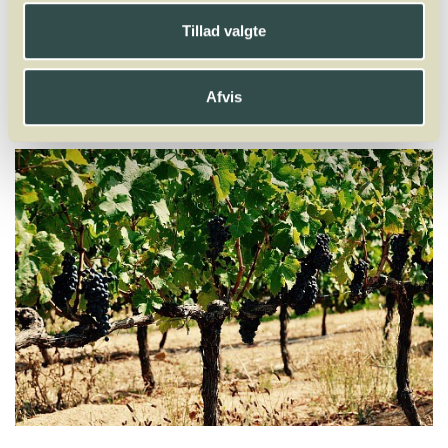
X
Y
Z
Tillad valgte
Pais
Palomino
Parraleta
Parrelada
Pedro Ximénez
Pelaverga
Petit Courbu
Petit Manseng
Petit Verdot
Petite Sirah
Piedirosso
Afvis
Pinot Blanc
Pinot Gris
Pinot Meunier
Pinot Noir
Pinot Noir Précoce
Pinotage
Piquepoul
Portugieser
Poulsard
Primitivo