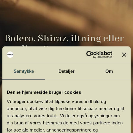
Bolero, Shiraz, iltning eller
gardiner?
Vinens verden er fuld af komplicerede
Samtykke
Detaljer
Om
udtryk. Vi har samlet de vigtigste i vores
vinordbog, så du lettere kan navigere og
orientere dig.
Denne hjemmeside bruger cookies
Vi bruger cookies til at tilpasse vores indhold og
annoncer, til at vise dig funktioner til sociale medier og til
at analysere vores trafik. Vi deler også oplysninger om
din brug af vores hjemmeside med vores partnere inden
for sociale medier, annonceringspartnere og