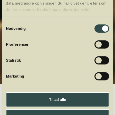
data med andre oplysninger, du har givet dem, eller som
de har indsamlet fra din brug af deres tjenester.
Samtykkevalg
Nødvendig
Præferencer
Statistik
Marketing
Winelab.dk
Vinviden
vinordbog
Druesorter
Tillad alle
A
B
C
D
E
F
G
H
I
J
K
L
M
N
O
P
Q
R
S
T
U
V
W
X
Y
Z