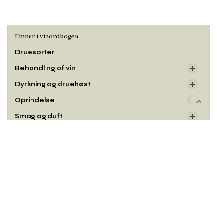
Emner i vinordbogen
Druesorter
Behandling af vin
Dyrkning og druehøst
Oprindelse
Rul
til
Smag og duft
toppe
Udseende