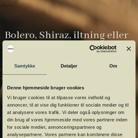
Bolero, Shiraz, iltning eller
gardiner?
Vinens verden er fuld af komplicerede
Samtykke
Detaljer
Om
udtryk. Vi har samlet de vigtigste i vores
vinordbog, så du lettere kan navigere og
orientere dig.
Denne hjemmeside bruger cookies
Vi bruger cookies til at tilpasse vores indhold og
annoncer, til at vise dig funktioner til sociale medier og til
at analysere vores trafik. Vi deler også oplysninger om
din brug af vores hjemmeside med vores partnere inden
for sociale medier, annonceringspartnere og
analysepartnere. Vores partnere kan kombinere disse