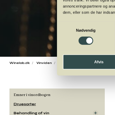
vores trafik. Vi deler også 
annonceringspartnere og anal
dem, eller som de har indsaml
Samtykkevalg
Nødvendig
Afvis
Winelab.dk
Vinviden
vinordbog
Druesorter
Emner i vinordbogen
Druesorter
Behandling af vin