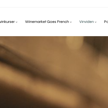
inkurser
Winemarket Goes French
Vinviden
P