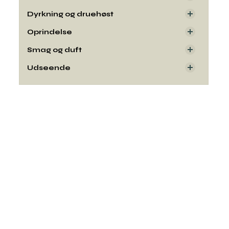
Dyrkning og druehøst
Oprindelse
Smag og duft
Udseende