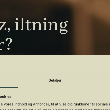
, iltning
r?
tryk. Vi har samlet de vigtigste i vores
 orientere dig.
Detaljer
ookies
se vores indhold og annoncer, til at vise dig funktioner til sociale