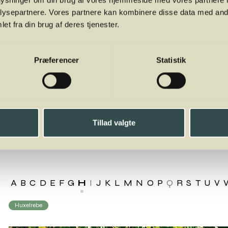
oplysninger om din brug af vores hjemmeside med vores partnere i
ysepartnere. Vores partnere kan kombinere disse data med andr
et fra din brug af deres tjenester.
Præferencer
Statistik
Tillad valgte
A
B
C
D
E
F
G
H
I
J
K
L
M
N
O
P
Q
R
S
T
U
V
Huxelrebe