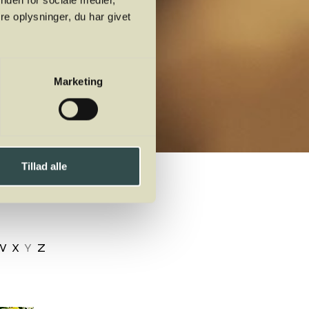
nden for sociale medier,
e oplysninger, du har givet
Marketing
Tillad alle
W
X
Y
Z