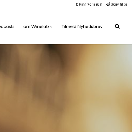
Ring 70 11 15 11
Skriv til os
odcasts
om Winelab
Tilmeld Nyhedsbrev