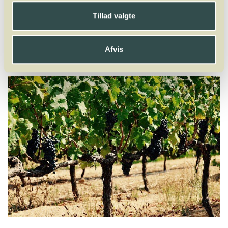
X
Y
Z
Tillad valgte
Gaglioppo
Gamay
Garganega
Gewürztraminer
Glera
Godello
Goldmuskateller
Goldriesling
Gouveio
Graciano
Grechetto
Afvis
Greco
Grenache
Grenache Blanc
Grenache Gris
Grillo
Grolleau
Gros Manseng
Grüner Veltliner