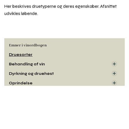
Her beskrives druetyperne og deres egenskaber. Afsnittet
udvikles løbende.
Emner i vinordbogen
Druesorter
Behandling af vin
Dyrkning og druehøst
Oprindelse
Smag og duft
Rul
til
Udseende
toppe