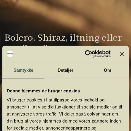
Bolero, Shiraz, iltning eller
gardiner?
Vinens verden er fuld af komplicerede
Samtykke
Detaljer
Om
udtryk. Vi har samlet de vigtigste i vores
vinordbog, så du lettere kan navigere og
orientere dig.
Denne hjemmeside bruger cookies
Vi bruger cookies til at tilpasse vores indhold og
annoncer, til at vise dig funktioner til sociale medier og til
at analysere vores trafik. Vi deler også oplysninger om
din brug af vores hjemmeside med vores partnere inden
for sociale medier, annonceringspartnere og