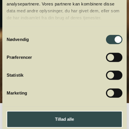
analysepartnere. Vores partnere kan kombinere disse
data med andre oplysninger, du har givet dem, eller som
de har indsamlet fra din brug af deres tjenester.
Samtykkevalg
Nødvendig
Præferencer
Statistik
Marketing
Winelab.dk
Vinviden
vinordbog
Druesorter
Tillad alle
A
B
C
D
E
F
G
H
I
J
K
L
M
N
O
P
Q
R
S
T
U
V
W