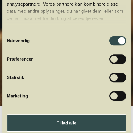
analysepartnere. Vores partnere kan kombinere disse
data med andre oplysninger, du har givet dem, eller som
de har indsamlet fra din brug af deres tjenester.
Samtykkevalg
Nødvendig
Præferencer
Statistik
Marketing
Winelab.dk
Vinviden
vinordbog
Druesorter
Tillad alle
A
B
C
D
E
F
G
H
I
J
K
L
M
N
O
P
Q
R
S
T
U
V
W