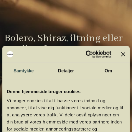
Bolero, Shiraz, iltning eller
gardiner?
Vinens verden er fuld af komplicerede
Samtykke
Detaljer
Om
udtryk. Vi har samlet de vigtigste i vores
vinordbog, så du lettere kan navigere og
orientere dig.
Denne hjemmeside bruger cookies
Vi bruger cookies til at tilpasse vores indhold og
annoncer, til at vise dig funktioner til sociale medier og til
at analysere vores trafik. Vi deler også oplysninger om
din brug af vores hjemmeside med vores partnere inden
for sociale medier, annonceringspartnere og