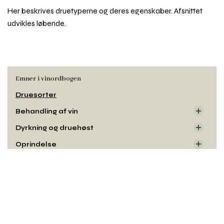
Her beskrives druetyperne og deres egenskaber. Afsnittet
udvikles løbende.
Emner i vinordbogen
Druesorter
Behandling af vin
Dyrkning og druehøst
Oprindelse
Smag og duft
Rul
til
Udseende
toppe