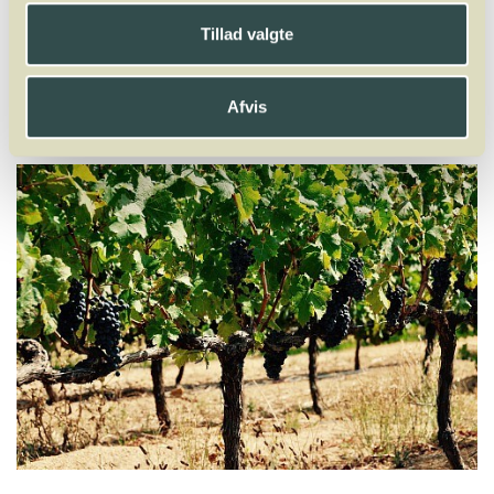
X
Y
Z
Tillad valgte
Macabeo
Malbec
Malvasia
Mammolo
Mandilaria
Manto Negro
Marsanne
Marselan
Mauzac
Melon
Mencia
Afvis
Merlot
Molinara
Mondeuse
Montepulciano
Mourvèdre
Muscadelle
Muscardin
Muscaris
Muscat
Müller-Thurgau