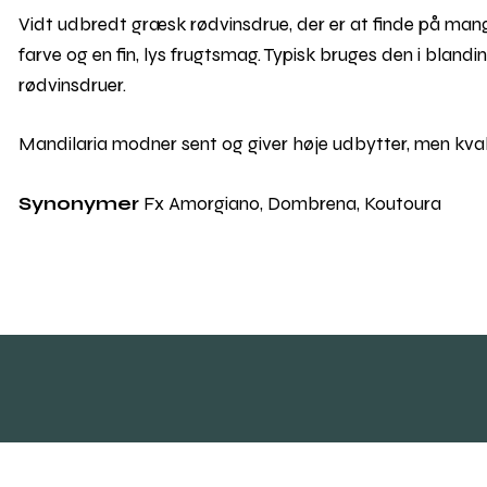
Vidt udbredt græsk rødvinsdrue, der er at finde på man
farve og en fin, lys frugtsmag. Typisk bruges den i blandi
rødvinsdruer.
Mandilaria modner sent og giver høje udbytter, men kva
Synonymer
Fx Amorgiano, Dombrena, Koutoura
Skal vi følges?
Find vej v