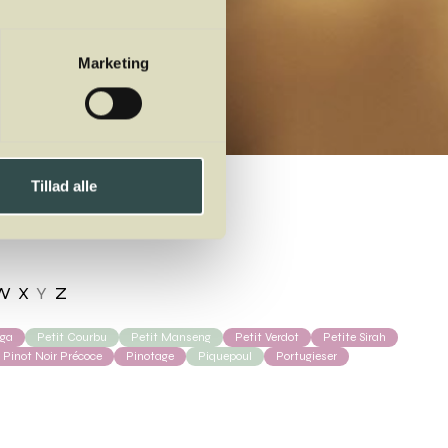
Marketing
Tillad alle
W
X
Y
Z
rga
Petit Courbu
Petit Manseng
Petit Verdot
Petite Sirah
Pinot Noir Précoce
Pinotage
Piquepoul
Portugieser