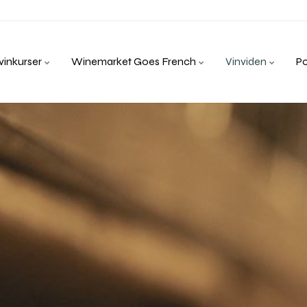
inkurser
Winemarket Goes French
Vinviden
P