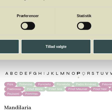
Præferencer
Statistik
dilaria
Tillad valgte
A
B
C
D
E
F
G
H
I
J
K
L
M
N
O
P
Q
R
S
T
U
V
Pais
Palomino
Parraleta
Parrelada
Pedro Ximénez
Pelave
Piedirosso
Pinot Blanc
Pinot Gris
Pinot Meunier
Pinot Noir
Poulsard
Primitivo
Mandilaria