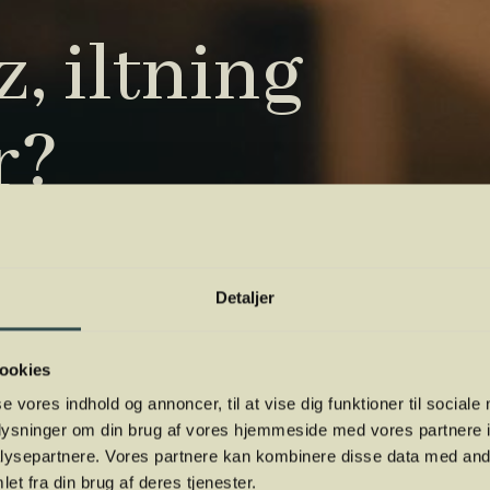
, iltning
r?
tryk. Vi har samlet de vigtigste i vores
 orientere dig.
Detaljer
ookies
se vores indhold og annoncer, til at vise dig funktioner til sociale
oplysninger om din brug af vores hjemmeside med vores partnere i
ysepartnere. Vores partnere kan kombinere disse data med andr
et fra din brug af deres tjenester.