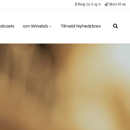
Ring 70 11 15 11
Skriv til os
odcasts
om Winelab
Tilmeld Nyhedsbrev