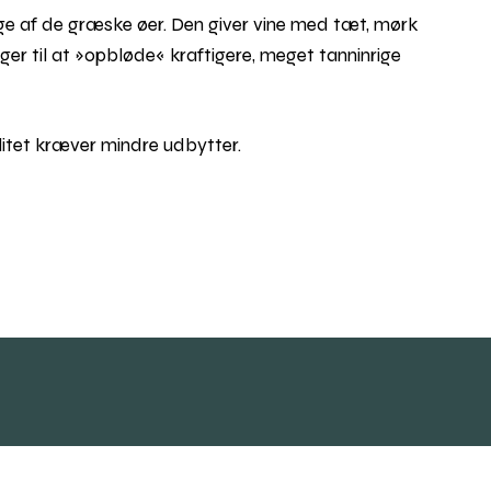
ge af de græske øer. Den giver vine med tæt, mørk
nger til at »opbløde« kraftigere, meget tanninrige
litet kræver mindre udbytter.
ia Google Maps
Rul