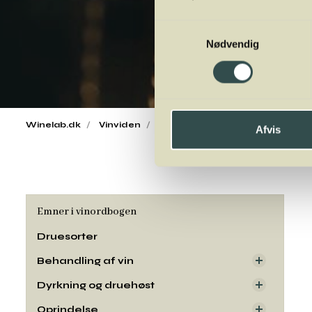
Samtykkevalg
Nødvendig
Winelab.dk
Vinviden
vinordbog
Druesorter
Man
Afvis
Emner i vinordbogen
Druesorter
Behandling af vin
Dyrkning og druehøst
Oprindelse