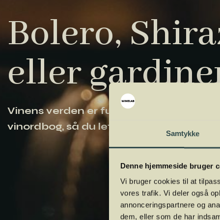
Bolero, Shiraz
eller gardine
Vinens verden er fuld af komplicerede ud
vinordbog, så du lettere kan navigere og
Samtykke
Denne hjemmeside bruger c
Vi bruger cookies til at tilpas
vores trafik. Vi deler også 
annonceringspartnere og anal
dem, eller som de har indsaml