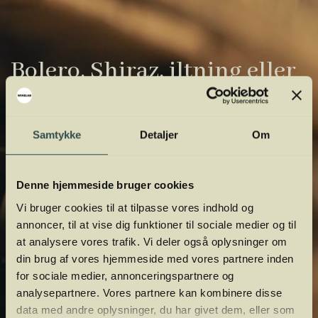
Bolero, Shiraz, iltning eller
gardiner?
Vinens verden er fuld af komplicerede
Samtykke
Detaljer
Om
udtryk. Vi har samlet de vigtigste i vores
vinordbog, så du lettere kan navigere og
Denne hjemmeside bruger cookies
orientere dig.
Vi bruger cookies til at tilpasse vores indhold og
annoncer, til at vise dig funktioner til sociale medier og til
at analysere vores trafik. Vi deler også oplysninger om
din brug af vores hjemmeside med vores partnere inden
for sociale medier, annonceringspartnere og
analysepartnere. Vores partnere kan kombinere disse
data med andre oplysninger, du har givet dem, eller som