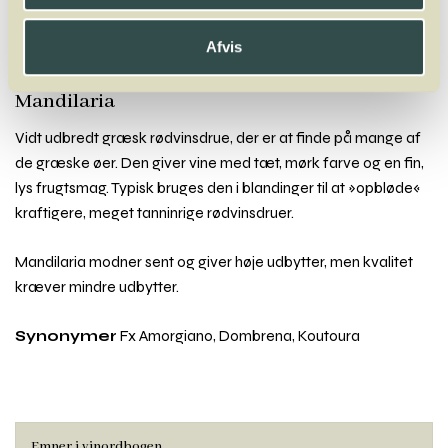
Macabeo
Malbec
Malvasia
Mammolo
Mandilaria
Manto Negro
Marsanne
Marselan
Mauzac
Melon
Mencia
Merlot
Molinara
Mondeuse
Montepulciano
Mourvèdre
Afvis
Muscadelle
Muscardin
Muscaris
Muscat
Müller-Thurgau
Mandilaria
Vidt udbredt græsk rødvinsdrue, der er at finde på mange af
de græske øer. Den giver vine med tæt, mørk farve og en fin,
lys frugtsmag. Typisk bruges den i blandinger til at »opbløde«
kraftigere, meget tanninrige rødvinsdruer.
Mandilaria modner sent og giver høje udbytter, men kvalitet
kræver mindre udbytter.
Synonymer
Fx Amorgiano, Dombrena, Koutoura
Emner i vinordbogen