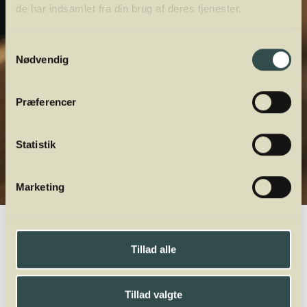
de har indsamlet fra din brug af deres tjenester.
Samtykkevalg
Nødvendig
Præferencer
Statistik
Marketing
Winelab.dk
Vinviden
vinordbog
Druesorter
Mandilaria
Tillad alle
A
B
C
D
E
F
G
H
I
J
K
L
M
N
O
P
Q
R
S
T
U
V
W
X
Y
Z
Tillad valgte