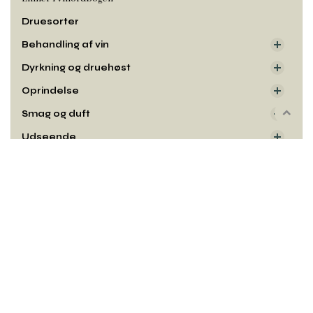
Druesorter
Behandling af vin
Dyrkning og druehøst
Oprindelse
Smag og duft
Rul
til
Udseende
toppe
Kontakt
Copyright© og udgiver: