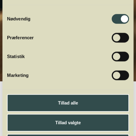
Samtykkevalg
Nødvendig
Præferencer
Statistik
Marketing
Winelab.dk
Vinviden
vinordbog
Druesorter
Mandilaria
Tillad alle
A
B
C
D
E
F
G
H
I
J
K
L
M
N
O
P
Q
R
S
T
U
V
W
X
Y
Z
Tillad valgte
Jacquère