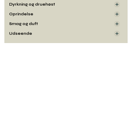
Dyrkning og druehøst
Oprindelse
Smag og duft
Udseende
Rul
til
toppe
Kontakt
Copyright© og udgiver:
Winelab Academy
· 2010–2026
Kalkværksvej 5, 19. sal,