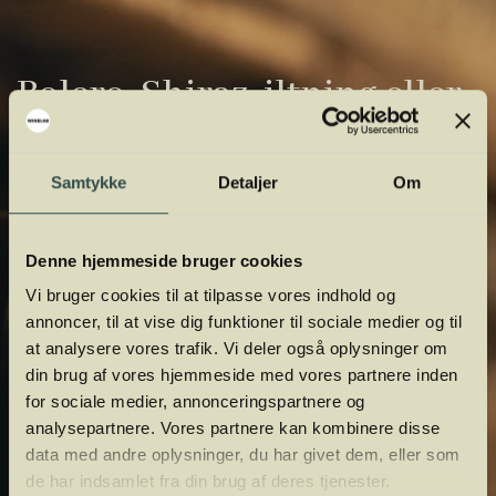
Bolero, Shiraz, iltning eller
gardiner?
Samtykke
Detaljer
Om
Vinens verden er fuld af komplicerede
udtryk. Vi har samlet de vigtigste i vores
vinordbog, så du lettere kan navigere og
Denne hjemmeside bruger cookies
orientere dig.
Vi bruger cookies til at tilpasse vores indhold og
annoncer, til at vise dig funktioner til sociale medier og til
at analysere vores trafik. Vi deler også oplysninger om
din brug af vores hjemmeside med vores partnere inden
for sociale medier, annonceringspartnere og
analysepartnere. Vores partnere kan kombinere disse
data med andre oplysninger, du har givet dem, eller som
de har indsamlet fra din brug af deres tjenester.