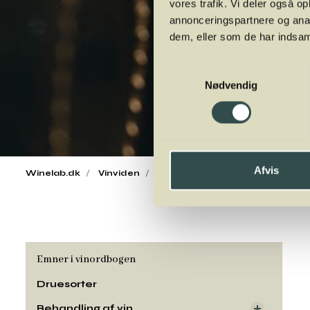
vores trafik. Vi deler også 
annonceringspartnere og anal
dem, eller som de har indsaml
Samtykkevalg
Nødvendig
Afvis
Winelab.dk
Vinviden
vinordbog
Druesorter
Tra
Emner i vinordbogen
Druesorter
Behandling af vin