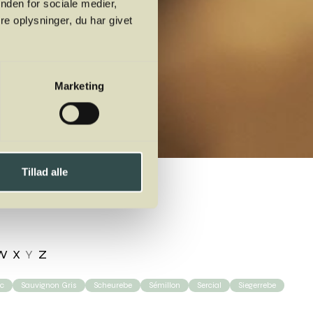
nden for sociale medier,
e oplysninger, du har givet
Marketing
Tillad alle
W
X
Y
Z
nc
Sauvignon Gris
Scheurebe
Sémillon
Sercial
Siegerrebe