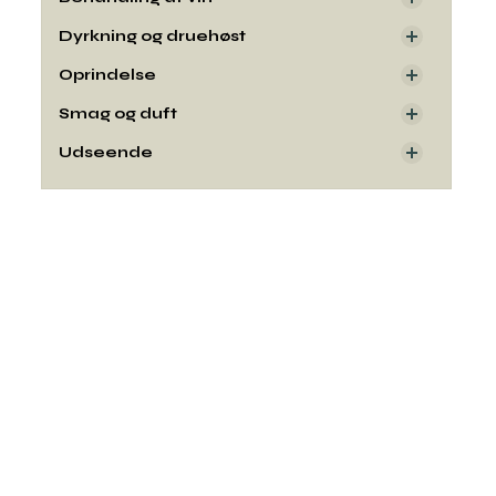
Dyrkning og druehøst
Oprindelse
Smag og duft
Udseende