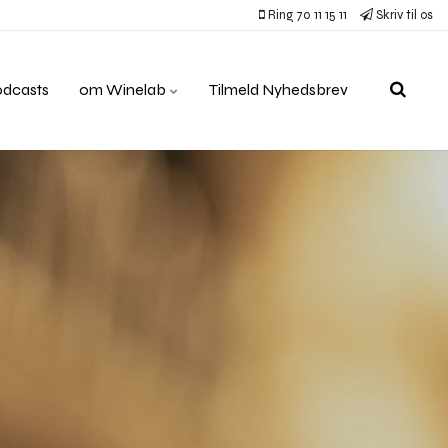
Ring 70 11 15 11
Skriv til os
odcasts
om Winelab
Tilmeld Nyhedsbrev