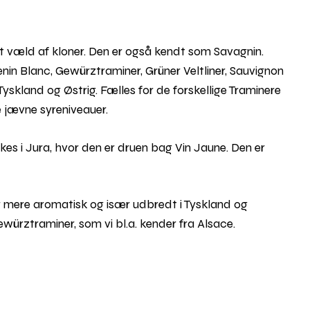
væld af kloner. Den er også kendt som Savagnin.
henin Blanc, Gewürztraminer, Grüner Veltliner, Sauvignon
 Tyskland og Østrig. Fælles for de forskellige Traminere
e jævne syreniveauer.
es i Jura, hvor den er druen bag Vin Jaune. Den er
r mere aromatisk og især udbredt i Tyskland og
würztraminer, som vi bl.a. kender fra Alsace.