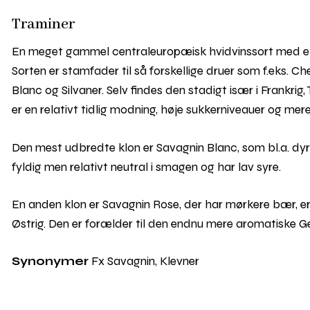
Traminer
En meget gammel centraleuropæisk hvidvinssort med et 
Sorten er stamfader til så forskellige druer som f.eks. C
Blanc og Silvaner. Selv findes den stadigt især i Frankrig,
er en relativt tidlig modning, høje sukkerniveauer og mer
Den mest udbredte klon er Savagnin Blanc, som bl.a. dyrk
fyldig men relativt neutral i smagen og har lav syre.
En anden klon er Savagnin Rose, der har mørkere bær, e
Østrig. Den er forælder til den endnu mere aromatiske Ge
Synonymer
Fx Savagnin, Klevner