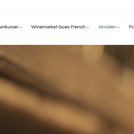
inkurser
Winemarket Goes French
Vinviden
P