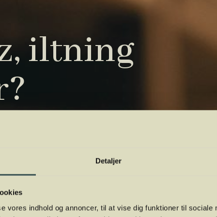
, iltning
r?
tryk. Vi har samlet de vigtigste i vores
 orientere dig.
Detaljer
ookies
se vores indhold og annoncer, til at vise dig funktioner til sociale