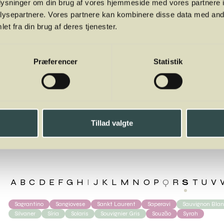
oplysninger om din brug af vores hjemmeside med vores partnere i
ysepartnere. Vores partnere kan kombinere disse data med andr
et fra din brug af deres tjenester.
Præferencer
Statistik
Tillad valgte
miner
A
B
C
D
E
F
G
H
I
J
K
L
M
N
O
P
Q
R
S
T
U
V
Sagrantino
Sangiovese
Sankt Laurent
Saperavi
Sauvignon Bla
Silvaner
Síria
Solaris
Souvignier Gris
Souzão
Syrah