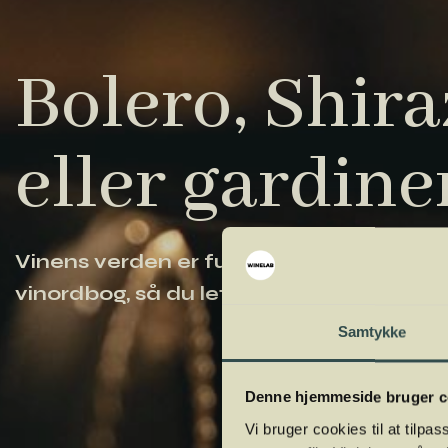
Bolero, Shiraz
eller gardine
Vinens verden er fuld af komplicerede ud
vinordbog, så du lettere kan navigere og
Samtykke
Denne hjemmeside bruger c
Vi bruger cookies til at tilpas