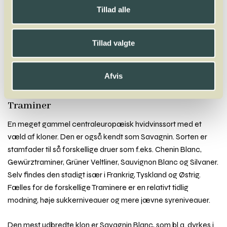
Tillad alle
A
B
C
D
E
F
G
H
I
J
K
L
M
N
O
P
Q
R
S
T
U
V
W
X
Y
Z
Tillad valgte
Tannat
Tempranillo
Teroldego
Terret
Tibouren
Tinta Barroca
Tinta Negra
Tinto Cão
Torrontés
Touriga Franca
Touriga Nacional
Afvis
Trajadura
Traminer
Trebbiano
Trincadeira
Trollinger
Trousseau
Traminer
En meget gammel centraleuropæisk hvidvinssort med et
væld af kloner. Den er også kendt som Savagnin. Sorten er
stamfader til så forskellige druer som f.eks. Chenin Blanc,
Gewürztraminer, Grüner Veltliner, Sauvignon Blanc og Silvaner.
Selv findes den stadigt især i Frankrig, Tyskland og Østrig.
Fælles for de forskellige Traminere er en relativt tidlig
modning, høje sukkerniveauer og mere jævne syreniveauer.
Den mest udbredte klon er Savagnin Blanc, som bl.a. dyrkes i