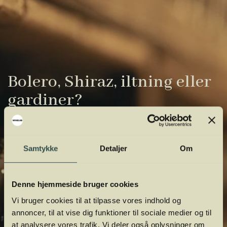
Bolero, Shiraz, iltning eller
gardiner?
Vinens verden er fuld af komplicerede
udtryk. Vi har samlet de vigtigste i vores
Samtykke
Detaljer
Om
vinordbog, så du lettere kan navigere og
orientere dig.
Denne hjemmeside bruger cookies
Vi bruger cookies til at tilpasse vores indhold og
annoncer, til at vise dig funktioner til sociale medier og til
at analysere vores trafik. Vi deler også oplysninger om