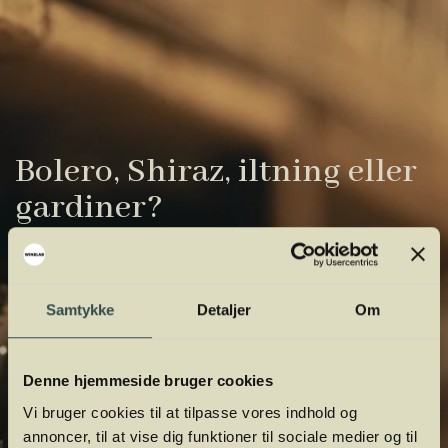
Bolero, Shiraz, iltning eller
gardiner?
Vinens verden er fuld af komplicerede
udtryk. Vi har samlet de vigtigste i vores
Samtykke
Detaljer
Om
vinordbog, så du lettere kan navigere og
orientere dig.
Denne hjemmeside bruger cookies
Vi bruger cookies til at tilpasse vores indhold og
annoncer, til at vise dig funktioner til sociale medier og til