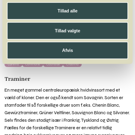
Winelab.dk
Vinviden
vinordbog
Druesorter
Traminer
Tillad alle
A
B
C
D
E
F
G
H
I
J
K
L
M
N
O
P
Q
R
S
T
U
V
W
Tillad valgte
X
Y
Z
Cabernet Franc
Cabernet Sauvignon
Caladoc
Calitor
Callet
Canaiolo
Carignan
Carménère
Carricante
Castel
Castelão
Afvis
Ceretto
Chardonnay
Chasan
Chasselas
Chenin Blanc
Cienna
Cinsault
Clairette
Côdega
Colombard
Colorino
Cortese
Corvina
Corvinone
Counoise
Croatina
Traminer
En meget gammel centraleuropæisk hvidvinssort med et
væld af kloner. Den er også kendt som Savagnin. Sorten er
stamfader til så forskellige druer som f.eks. Chenin Blanc,
Gewürztraminer, Grüner Veltliner, Sauvignon Blanc og Silvaner.
Selv findes den stadigt især i Frankrig, Tyskland og Østrig.
Fælles for de forskellige Traminere er en relativt tidlig