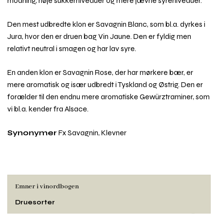
modning, høje sukkerniveauer og mere jævne syreniveauer.
Den mest udbredte klon er Savagnin Blanc, som bl.a. dyrkes i
Jura, hvor den er druen bag Vin Jaune. Den er fyldig men
relativt neutral i smagen og har lav syre.
En anden klon er Savagnin Rose, der har mørkere bær, er
mere aromatisk og især udbredt i Tyskland og Østrig. Den er
forælder til den endnu mere aromatiske Gewürztraminer, som
vi bl.a. kender fra Alsace.
Synonymer
Fx Savagnin, Klevner
Emner i vinordbogen
Druesorter