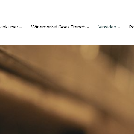
inkurser
Winemarket Goes French
Vinviden
P