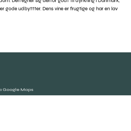
 Den egner sig derfor godt til dyrkning i Danmark,
er gode udbyttter. Dens vine er frugtige og har en lav
ia Google Maps
Rul
til
toppe