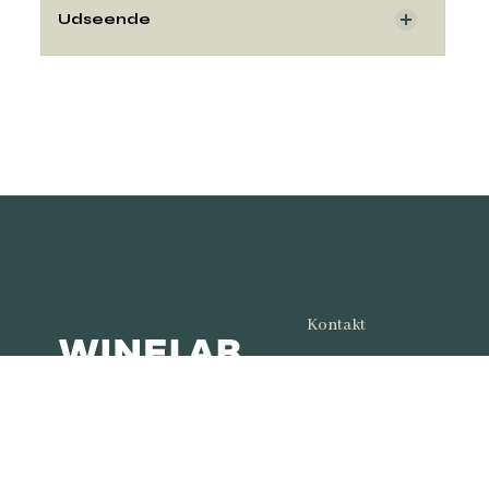
Udseende
Kontakt
Copyright© og udgiver:
Winelab Academy
· 201
Kalkværksvej 5, 19. sal,
8000 Aarhus C.