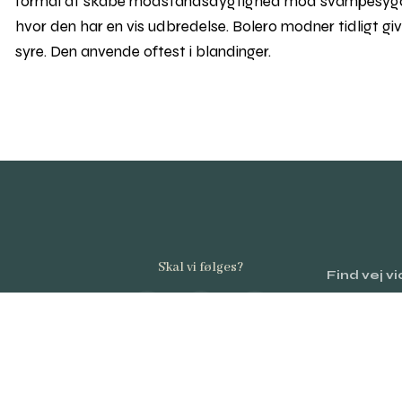
formål at skabe modstandsdygtighed mod svampesygdom.
hvor den har en vis udbredelse. Bolero modner tidligt giv
syre. Den anvende oftest i blandinger.
Skal vi følges?
Find vej v
0–2026