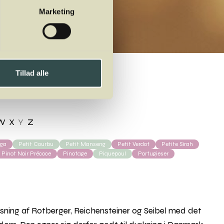
Marketing
Tillad alle
W
X
Y
Z
rga
Petit Courbu
Petit Manseng
Petit Verdot
Petite Sirah
Pinot Noir Précoce
Pinotage
Piquepoul
Portugieser
sning af Rotberger, Reichensteiner og Seibel med det