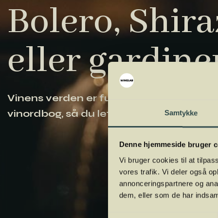
Bolero, Shiraz
eller gardine
Vinens verden er fuld af komplicerede ud
vinordbog, så du lettere kan navigere og
Samtykke
Denne hjemmeside bruger c
Vi bruger cookies til at tilpas
vores trafik. Vi deler også 
annonceringspartnere og anal
dem, eller som de har indsaml
Samtykkevalg