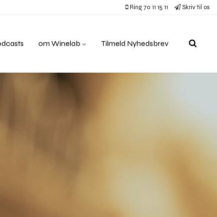
Ring 70 11 15 11
Skriv til os
odcasts
om Winelab
Tilmeld Nyhedsbrev