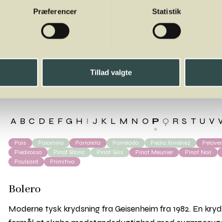
Præferencer
Statistik
ero
Tillad valgte
A
B
C
D
E
F
G
H
I
J
K
L
M
N
O
P
Q
R
S
T
U
V
Pais
Palomino
Parraleta
Parrelada
Pedro Ximénez
Pelave
Piedirosso
Pinot Blanc
Pinot Gris
Pinot Meunier
Pinot Noir
Poulsard
Primitivo
Bolero
Moderne tysk krydsning fra Geisenheim fra 1982. En kryd