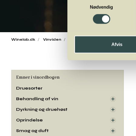
Nødvendig
Winelab.dk
Vinviden
vinordbog
Druesorter
Bol
Afvis
Emner i vinordbogen
Druesorter
Behandling af vin
Dyrkning og druehøst
Oprindelse
Smag og duft