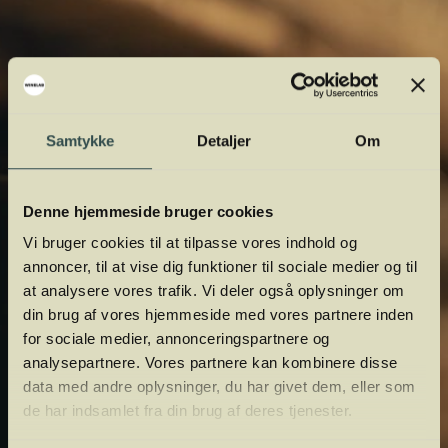
Bolero, Shiraz, iltning eller
gardiner?
Samtykke
Detaljer
Om
Vinens verden er fuld af komplicerede
udtryk. Vi har samlet de vigtigste i vores
Denne hjemmeside bruger cookies
vinordbog, så du lettere kan navigere og
orientere dig.
Vi bruger cookies til at tilpasse vores indhold og
annoncer, til at vise dig funktioner til sociale medier og til
at analysere vores trafik. Vi deler også oplysninger om
din brug af vores hjemmeside med vores partnere inden
for sociale medier, annonceringspartnere og
analysepartnere. Vores partnere kan kombinere disse
data med andre oplysninger, du har givet dem, eller som
de har indsamlet fra din brug af deres tjenester.