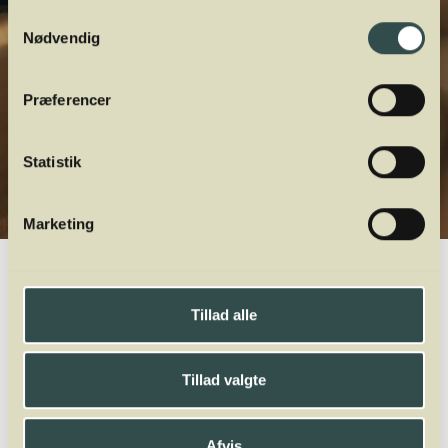
Samtykkevalg
Nødvendig
Præferencer
Statistik
Marketing
Winelab.dk
Vinviden
vinordbog
Druesorter
Bolero
Tillad alle
A
B
C
D
E
F
G
H
I
J
K
L
M
N
O
P
Q
R
S
T
U
V
W
X
Y
Z
Tillad valgte
Egiodola
Elbling
Encruzado
Bolero
Afvis