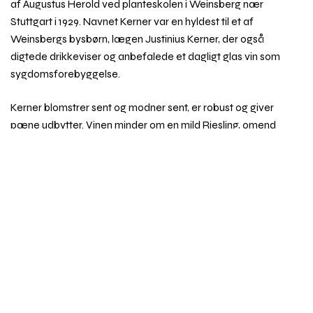
af Augustus Herold ved planteskolen i Weinsberg nær
Stuttgart i 1929. Navnet Kerner var en hyldest til et af
Weinsbergs bysbørn, lægen Justinius Kerner, der også
digtede drikkeviser og anbefalede et dagligt glas vin som
sygdomsforebyggelse.
Kerner blomstrer sent og modner sent, er robust og giver
pæne udbytter. Vinen minder om en mild Riesling, omend
niveauet er mere beskedent. Kerner bruges ofte i blandinger,
Rul
men der laves også gode enkeltdruevine visse steder, fra
til
tørre til sødmefulde.
toppe
Sorten er udbredt i Pfalz, Rheinhessen og Franken,
norditalienske Alto Adige og sågar Japan har betragtlige
beplantninger med Kerner.
Synonymer:
Fx Weißer Herold