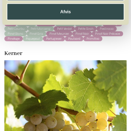
A
B
C
D
E
F
G
H
I
J
K
L
M
N
O
P
Q
R
S
T
U
V
W
Afvis
X
Y
Z
Pais
Palomino
Parraleta
Parrelada
Pedro Ximénez
Pelaverga
Petit Courbu
Petit Manseng
Petit Verdot
Petite Sirah
Piedirosso
Pinot Blanc
Pinot Gris
Pinot Meunier
Pinot Noir
Pinot Noir Précoce
Pinotage
Piquepoul
Portugieser
Poulsard
Primitivo
Kerner