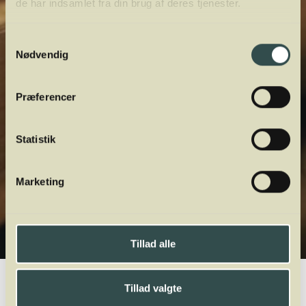
de har indsamlet fra din brug af deres tjenester.
Samtykkevalg
Nødvendig
Præferencer
Statistik
Marketing
Tillad alle
Winelab.dk
Vinviden
vinordbog
Druesorter
Kerner
Tillad valgte