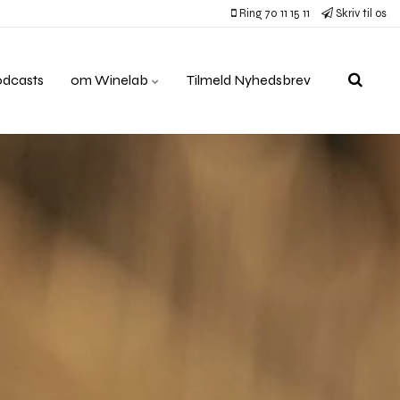
Ring 70 11 15 11
Skriv til os
odcasts
om Winelab
Tilmeld Nyhedsbrev