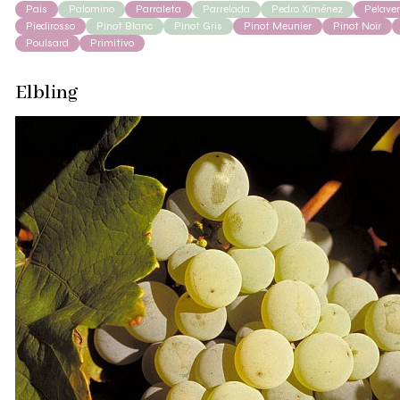
Pais
Palomino
Parraleta
Parrelada
Pedro Ximénez
Pelave
Piedirosso
Pinot Blanc
Pinot Gris
Pinot Meunier
Pinot Noir
Poulsard
Primitivo
Elbling