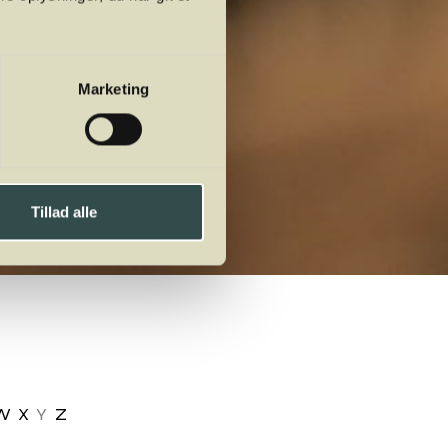
Marketing
Tillad alle
W
X
Y
Z