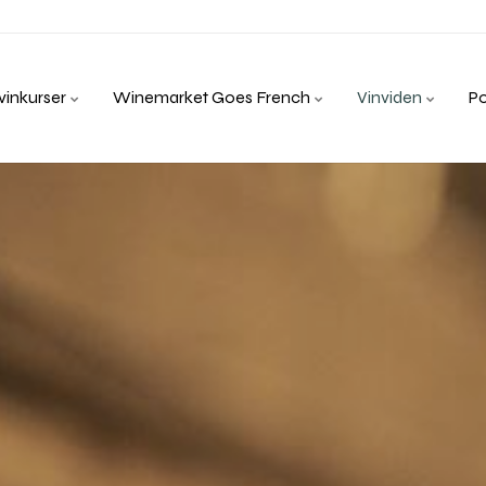
inkurser
Winemarket Goes French
Vinviden
P