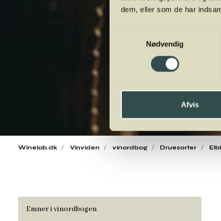
dem, eller som de har indsaml
Samtykkevalg
Nødvendig
Afvis
Winelab.dk
Vinviden
vinordbog
Druesorter
Elb
Emner i vinordbogen