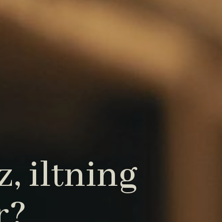
, iltning
r?