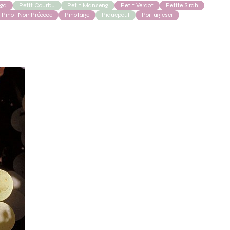
rga
Petit Courbu
Petit Manseng
Petit Verdot
Petite Sirah
Pinot Noir Précoce
Pinotage
Piquepoul
Portugieser