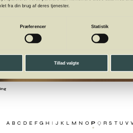
et fra din brug af deres tjenester.
Præferencer
Statistik
Tillad valgte
ling
A
B
C
D
E
F
G
H
I
J
K
L
M
N
O
P
Q
R
S
T
U
V