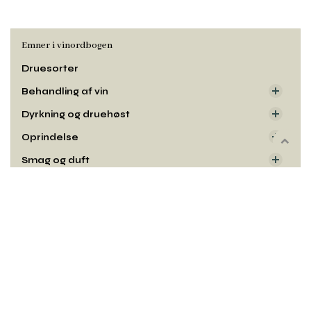
Emner i vinordbogen
Druesorter
Behandling af vin
Dyrkning og druehøst
Oprindelse
Rul
Smag og duft
til
toppe
Udseende