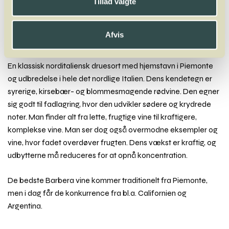
Tillad valgte
Faberrebe
Falanghina
Fer Servadou
Fiano
Fogoneu
Folle Blanche
Frappato
Friulano
Furmint
Afvis
Barbera
En klassisk norditaliensk druesort med hjemstavn i Piemonte
og udbredelse i hele det nordlige Italien. Dens kendetegn er
syrerige, kirsebær- og blommesmagende rødvine. Den egner
sig godt til fadlagring, hvor den udvikler sødere og krydrede
noter. Man finder alt fra lette, frugtige vine til kraftigere,
komplekse vine. Man ser dog også overmodne eksempler og
vine, hvor fadet overdøver frugten. Dens vækst er kraftig, og
udbytterne må reduceres for at opnå koncentration.
De bedste Barbera vine kommer traditionelt fra Piemonte,
men i dag får de konkurrence fra bl.a. Californien og
Argentina.