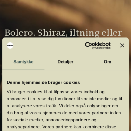
Bolero, Shiraz, iltning eller
gardiner?
Vinens verden er fuld af komplicerede
Samtykke
Detaljer
Om
udtryk. Vi har samlet de vigtigste i vores
vinordbog, så du lettere kan navigere og
Denne hjemmeside bruger cookies
orientere dig.
Vi bruger cookies til at tilpasse vores indhold og
annoncer, til at vise dig funktioner til sociale medier og til
at analysere vores trafik. Vi deler også oplysninger om
din brug af vores hjemmeside med vores partnere inden
for sociale medier, annonceringspartnere og
analysepartnere. Vores partnere kan kombinere disse