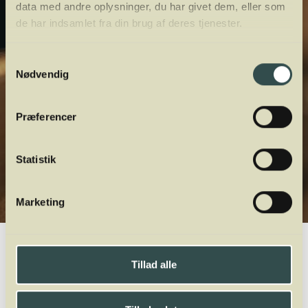
data med andre oplysninger, du har givet dem, eller som
de har indsamlet fra din brug af deres tjenester.
Samtykkevalg
Nødvendig
Præferencer
Statistik
Marketing
Winelab.dk
Vinviden
vinordbog
Druesorter
Barbera
Tillad alle
A
B
C
D
E
F
G
H
I
J
K
L
M
N
O
P
Q
R
S
T
U
V
W
X
Y
Z