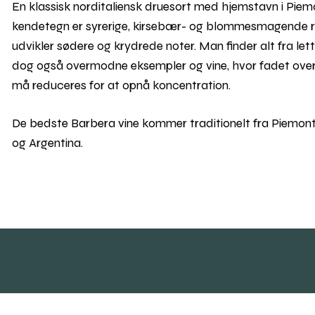
En klassisk norditaliensk druesort med hjemstavn i Piemo
kendetegn er syrerige, kirsebær- og blommesmagende rød
udvikler sødere og krydrede noter. Man finder alt fra lette
dog også overmodne eksempler og vine, hvor fadet overd
må reduceres for at opnå koncentration.
De bedste Barbera vine kommer traditionelt fra Piemonte,
og Argentina.
Skal vi følges?