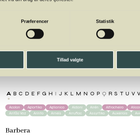
Præferencer
Statistik
rbera
Tillad valgte
A
B
C
D
E
F
G
H
I
J
K
L
M
N
O
P
Q
R
S
T
U
V
Acolon
Agiortiko
Aglianico
Aïdani
Airén
Alfrocheiro
Alic
Antão Vaz
Arinto
Arneis
Arrufiac
Assyrtiko
Auxerrois
Av
Barbera