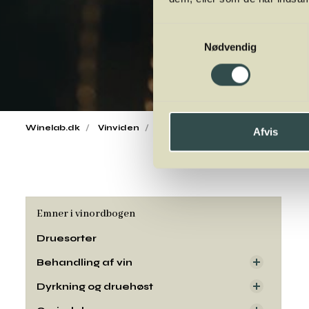
Samtykkevalg
Nødvendig
Winelab.dk
Vinviden
vinordbog
Druesorter
Ba
Afvis
Emner i vinordbogen
Druesorter
Behandling af vin
Dyrkning og druehøst