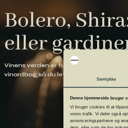
Bolero, Shiraz
eller gardine
Vinens verden er fuld af komplicerede ud
vinordbog, så du lettere kan navigere og
Samtykke
Denne hjemmeside bruger c
Vi bruger cookies til at tilpas
vores trafik. Vi deler også 
annonceringspartnere og anal
dem, eller som de har indsaml