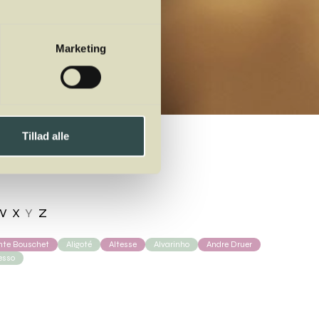
Marketing
Tillad alle
W
X
Y
Z
ante Bouschet
Aligoté
Altesse
Alvarinho
Andre Druer
esso