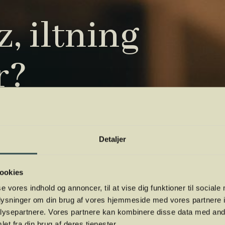
, iltning
r?
tryk. Vi har samlet de vigtigste i vores
 orientere dig.
Detaljer
ookies
se vores indhold og annoncer, til at vise dig funktioner til sociale
oplysninger om din brug af vores hjemmeside med vores partnere i
ysepartnere. Vores partnere kan kombinere disse data med andr
et fra din brug af deres tjenester.