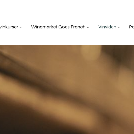
inkurser
Winemarket Goes French
Vinviden
P