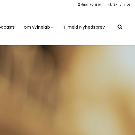
Ring 70 11 15 11
Skriv til os
odcasts
om Winelab
Tilmeld Nyhedsbrev