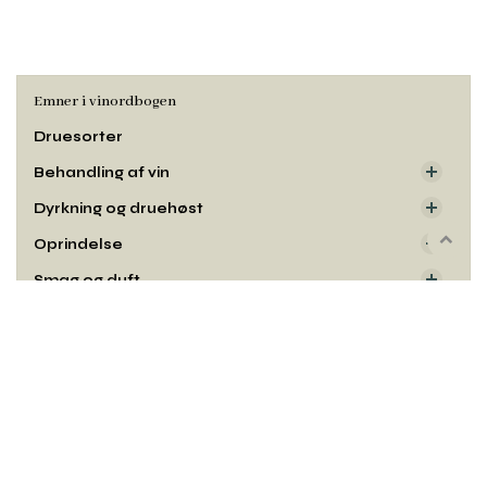
Emner i vinordbogen
Druesorter
Behandling af vin
Dyrkning og druehøst
Oprindelse
Rul
til
Smag og duft
toppe
Udseende