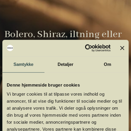
Bolero, Shiraz, iltning eller
gardiner?
Vinens verden er fuld af komplicerede
Samtykke
Detaljer
Om
udtryk. Vi har samlet de vigtigste i vores
vinordbog, så du lettere kan navigere og
orientere dig.
Denne hjemmeside bruger cookies
Vi bruger cookies til at tilpasse vores indhold og
annoncer, til at vise dig funktioner til sociale medier og til
at analysere vores trafik. Vi deler også oplysninger om
din brug af vores hjemmeside med vores partnere inden
for sociale medier, annonceringspartnere og
analysepartnere. Vores partnere kan kombinere disse