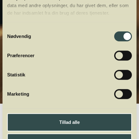
data med andre oplysninger, du har givet dem, eller som
de har indsamlet fra din brug af deres tjenester.
Samtykkevalg
Nødvendig
Præferencer
Statistik
Marketing
Winelab.dk
Vinviden
vinordbog
Druesorter
Barbera
Tillad alle
A
B
C
D
E
F
G
H
I
J
K
L
M
N
O
P
Q
R
S
T
U
V
W
X
Y
Z