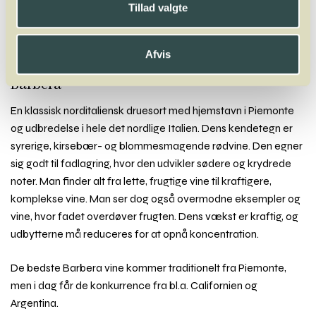
Tillad valgte
Rabigato
Raboso
Refosco
Regent
Ribolla Gialla
Riesling
Roditis
Rondinella
Rondo
Rossignola
Roter Veltliner
Rotgipfler
Rousanne
Rubin
Ruchè
Ruen
Rufete
Afvis
Barbera
En klassisk norditaliensk druesort med hjemstavn i Piemonte
og udbredelse i hele det nordlige Italien. Dens kendetegn er
syrerige, kirsebær- og blommesmagende rødvine. Den egner
sig godt til fadlagring, hvor den udvikler sødere og krydrede
noter. Man finder alt fra lette, frugtige vine til kraftigere,
komplekse vine. Man ser dog også overmodne eksempler og
vine, hvor fadet overdøver frugten. Dens vækst er kraftig, og
udbytterne må reduceres for at opnå koncentration.
De bedste Barbera vine kommer traditionelt fra Piemonte,
men i dag får de konkurrence fra bl.a. Californien og
Argentina.