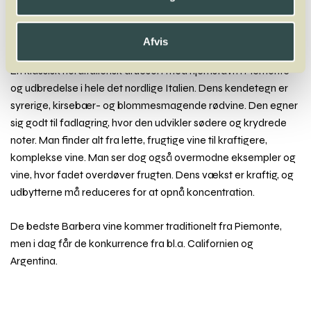
Verdejo
Verdelho
Vermentino
Viognier
Viosinho
Vranec
Afvis
Barbera
En klassisk norditaliensk druesort med hjemstavn i Piemonte
og udbredelse i hele det nordlige Italien. Dens kendetegn er
syrerige, kirsebær- og blommesmagende rødvine. Den egner
sig godt til fadlagring, hvor den udvikler sødere og krydrede
noter. Man finder alt fra lette, frugtige vine til kraftigere,
komplekse vine. Man ser dog også overmodne eksempler og
vine, hvor fadet overdøver frugten. Dens vækst er kraftig, og
udbytterne må reduceres for at opnå koncentration.
De bedste Barbera vine kommer traditionelt fra Piemonte,
men i dag får de konkurrence fra bl.a. Californien og
Argentina.