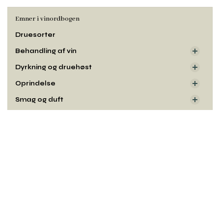
Emner i vinordbogen
Druesorter
Behandling af vin
Dyrkning og druehøst
Oprindelse
Smag og duft
Udseende
Rul
til
toppe
Kontakt