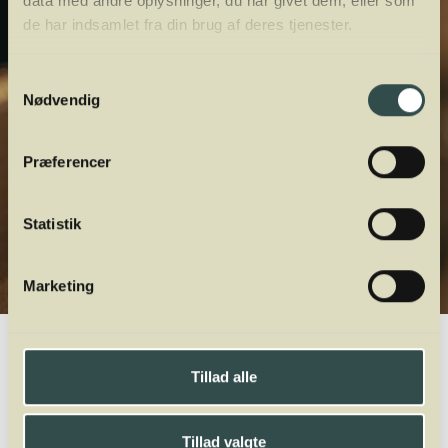
data med andre oplysninger, du har givet dem, eller som
de har indsamlet fra din brug af deres tjenester.
Samtykkevalg
Nødvendig
Præferencer
Statistik
Marketing
Winelab.dk
Vinviden
vinordbog
Druesorter
Barbera
Tillad alle
A
B
C
D
E
F
G
H
I
J
K
L
M
N
O
P
Q
R
S
T
U
V
W
X
Y
Z
Tillad valgte