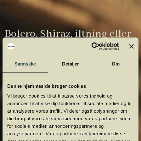
Bolero, Shiraz, iltning eller
gardiner?
Vinens verden er fuld af komplicerede
Samtykke
Detaljer
Om
udtryk. Vi har samlet de vigtigste i vores
vinordbog, så du lettere kan navigere og
Denne hjemmeside bruger cookies
orientere dig.
Vi bruger cookies til at tilpasse vores indhold og
annoncer, til at vise dig funktioner til sociale medier og til
at analysere vores trafik. Vi deler også oplysninger om
din brug af vores hjemmeside med vores partnere inden
for sociale medier, annonceringspartnere og
analysepartnere. Vores partnere kan kombinere disse