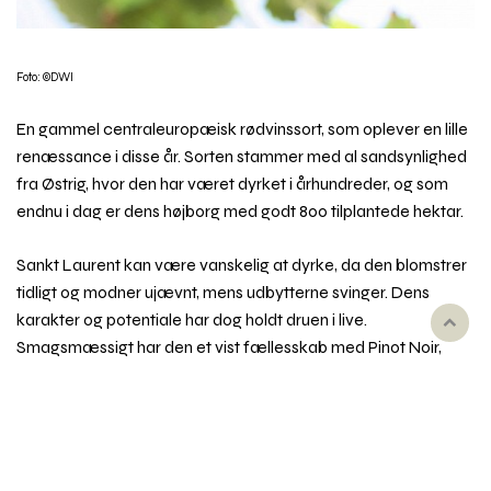
Foto: ©DWI
En gammel centraleuropæisk rødvinssort, som oplever en lille
renæssance i disse år. Sorten stammer med al sandsynlighed
fra Østrig, hvor den har været dyrket i århundreder, og som
endnu i dag er dens højborg med godt 800 tilplantede hektar.
Sankt Laurent kan være vanskelig at dyrke, da den blomstrer
tidligt og modner ujævnt, mens udbytterne svinger. Dens
karakter og potentiale har dog holdt druen i live.
Rul
Smagsmæssigt har den et vist fællesskab med Pinot Noir,
til
som man også længe har tillagt den et nært slægtskab med.
toppe
Imidlertid er Sankt Laurent kun indirekte relateret til Pinot-
familien. Til gengæld er den ophav til nye sorter som Zweigelt
og Rondo.