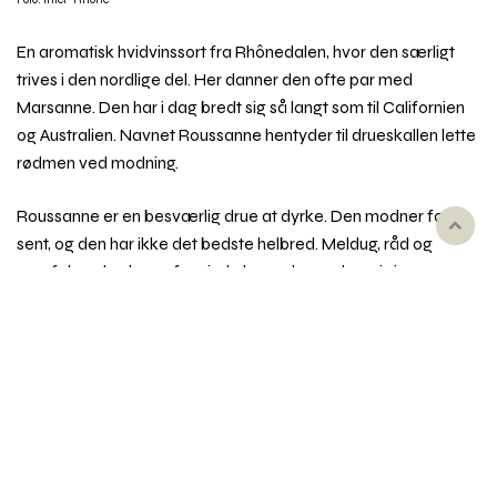
En aromatisk hvidvinssort fra Rhônedalen, hvor den særligt
trives i den nordlige del. Her danner den ofte par med
Marsanne. Den har i dag bredt sig så langt som til Californien
og Australien. Navnet Roussanne hentyder til drueskallen lette
rødmen ved modning.
Roussanne er en besværlig drue at dyrke. Den modner først
Rul
sent, og den har ikke det bedste helbred. Meldug, råd og
til
overfølsomhed over for vind plager den undervejs i
toppe
vækstsæsonen. Står man prøvelserne igennem, kvitterer den
til gengæld med en frugtig og kompleks vin med stort
lagringspotentiale. Den tåler en nænsom fadlagring.
Roussanne giver blomsterduftende vine med smag af gule
stenfrugter og et let krydret præg af urtete. Syren er moderat
og fylden stor. Lagring udvikler en mørk og nøddeagtig smag i
vinen.