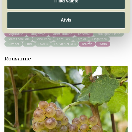
Tillad valgte
A
B
C
D
E
F
G
H
I
J
K
L
M
N
O
P
Q
R
S
T
U
V
W
Afvis
X
Y
Z
Sagrantino
Sangiovese
Sankt Laurent
Saperavi
Sauvignon Blanc
Sauvignon Gris
Scheurebe
Sémillon
Sercial
Siegerrebe
Silvaner
Síria
Solaris
Souvignier Gris
Souzão
Syrah
Rousanne