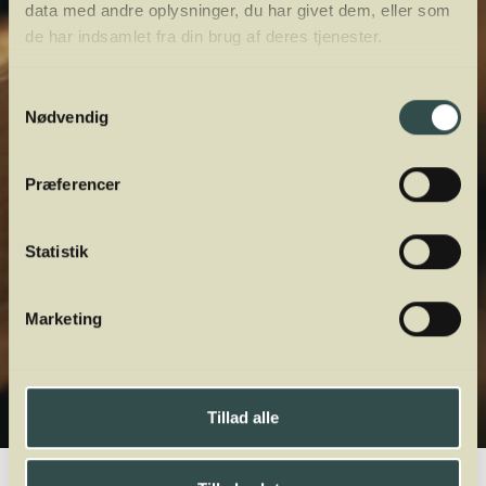
data med andre oplysninger, du har givet dem, eller som
de har indsamlet fra din brug af deres tjenester.
Samtykkevalg
Nødvendig
Præferencer
Statistik
Marketing
Tillad alle
Winelab.dk
Vinviden
vinordbog
Druesorter
Rousanne