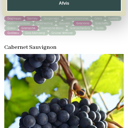
Afvis
X
Y
Z
Gaglioppo
Gamay
Garganega
Gewürztraminer
Glera
Godello
Goldmuskateller
Goldriesling
Gouveio
Graciano
Grechetto
Greco
Grenache
Grenache Blanc
Grenache Gris
Grillo
Grolleau
Gros Manseng
Grüner Veltliner
Cabernet Sauvignon