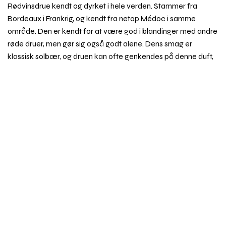
Rødvinsdrue kendt og dyrket i hele verden. Stammer fra
Bordeaux i Frankrig, og kendt fra netop Médoc i samme
område. Den er kendt for at være god i blandinger med andre
røde druer, men gør sig også godt alene. Dens smag er
klassisk solbær, og druen kan ofte genkendes på denne duft,
uanset om den er dyrket i Frankrig eller Australien. I varme
Rul
lande dufter og smager Cabernet Sauvignon ofte mere i
til
retning af sorte kirsebær. Dyrket i Australien får den ind i
toppe
mellem et strejf af mentol og eucalyptus i duften. Cabernet
Sauvignon er velegent til at blive fadlagret.
Synonym
: fx Bouchet, Bouche, Petit-Bouchet, Petit-
Cabernet, Petit-Vidure, Vidure, Sauvignon Rouge
Emner i vinordbogen