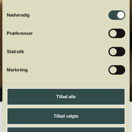
Samtykkevalg
Nødvendig
Præferencer
Statistik
Marketing
Tillad alle
Winelab.dk
Vinviden
vinordbog
Druesorter
Cabernet Sauvignon
Tillad valgte
A
B
C
D
E
F
G
H
I
J
K
L
M
N
O
P
Q
R
S
T
U
V
W