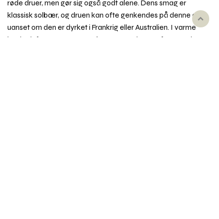
røde druer, men gør sig også godt alene. Dens smag er
klassisk solbær, og druen kan ofte genkendes på denne duft,
Rul
uanset om den er dyrket i Frankrig eller Australien. I varme
til
lande dufter og smager Cabernet Sauvignon ofte mere i
toppe
retning af sorte kirsebær. Dyrket i Australien får den ind i
mellem et strejf af mentol og eucalyptus i duften. Cabernet
Sauvignon er velegent til at blive fadlagret.
Synonym
: fx Bouchet, Bouche, Petit-Bouchet, Petit-
Cabernet, Petit-Vidure, Vidure, Sauvignon Rouge
Emner i vinordbogen
Druesorter
Behandling af vin
Dyrkning og druehøst