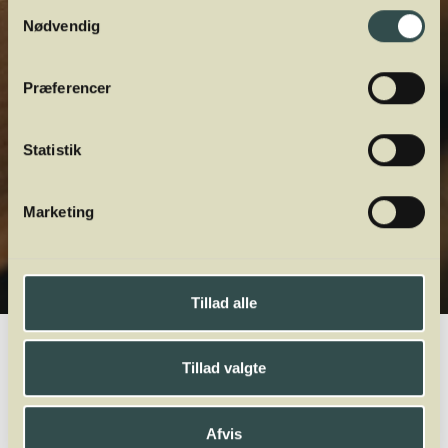
Samtykkevalg
Nødvendig
Præferencer
Statistik
Marketing
Tillad alle
Winelab.dk
Vinviden
vinordbog
Druesorter
Cabernet Sauvignon
Tillad valgte
A
B
C
D
E
F
G
H
I
J
K
L
M
N
O
P
Q
R
S
T
U
V
W
Afvis
X
Y
Z