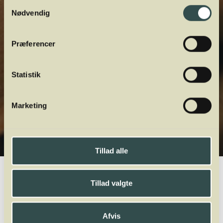
Samtykkevalg
Nødvendig
Præferencer
Statistik
Marketing
Tillad alle
Winelab.dk
Vinviden
vinordbog
Druesorter
Cabernet Sauvignon
Tillad valgte
A
B
C
D
E
F
G
H
I
J
K
L
M
N
O
P
Q
R
S
T
U
V
W
Afvis
X
Y
Z