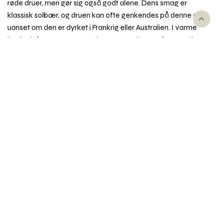
røde druer, men gør sig også godt alene. Dens smag er
klassisk solbær, og druen kan ofte genkendes på denne duft,
Rul
uanset om den er dyrket i Frankrig eller Australien. I varme
til
lande dufter og smager Cabernet Sauvignon ofte mere i
toppe
retning af sorte kirsebær. Dyrket i Australien får den ind i
mellem et strejf af mentol og eucalyptus i duften. Cabernet
Sauvignon er velegent til at blive fadlagret.
Synonym
: fx Bouchet, Bouche, Petit-Bouchet, Petit-
Cabernet, Petit-Vidure, Vidure, Sauvignon Rouge
Emner i vinordbogen
Druesorter
Behandling af vin
Dyrkning og druehøst