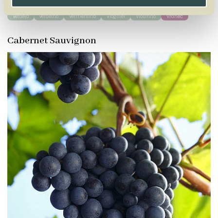
Verdejo
Verdelho
Vermentino
Viognier
Viosinho
Vranec
Cabernet Sauvignon